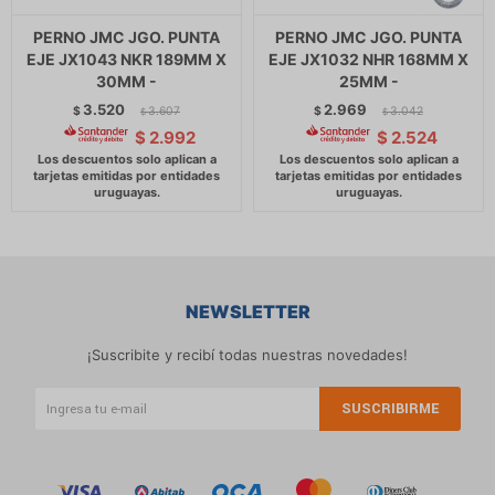
PERNO JMC JGO. PUNTA
PERNO JMC JGO. PUNTA
EJE JX1043 NKR 189MM X
EJE JX1032 NHR 168MM X
30MM -
25MM -
3.520
2.969
$
3.607
$
3.042
$
$
$
2.992
$
2.524
NEWSLETTER
¡Suscribite y recibí todas nuestras novedades!
SUSCRIBIRME