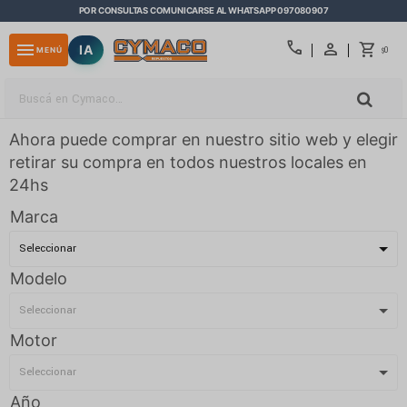
POR CONSULTAS COMUNICARSE AL WHATSAPP 097080907
close
call
menu
IA
0
MENÚ
$
Ahora puede comprar en nuestro sitio web y elegir
retirar su compra en todos nuestros locales en
24hs
Marca
Modelo
Motor
Año