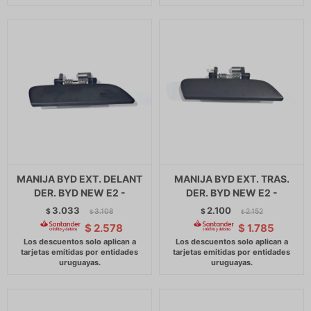
MANIJA BYD EXT. DELANT
MANIJA BYD EXT. TRAS.
DER. BYD NEW E2 -
DER. BYD NEW E2 -
3.033
2.100
$
3.108
$
2.152
$
$
$
2.578
$
1.785