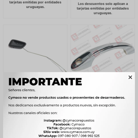

MANIJA SUZUKI INT TRAS
MANIJA VOLKSWAGEN
IZQ ALTO 800 K10 14/ -
CAPOT CON BOTON FUSCA
1.5-1.6 (20134) -
170
$
174
$
478
$
489
$
145
$
$
406