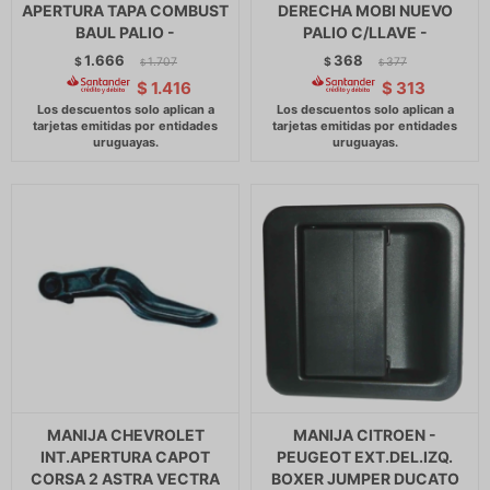
APERTURA TAPA COMBUST
DERECHA MOBI NUEVO
BAUL PALIO -
PALIO C/LLAVE -
1.666
368
$
1.707
$
377
$
$
$
1.416
$
313
MANIJA CHEVROLET
MANIJA CITROEN -
INT.APERTURA CAPOT
PEUGEOT EXT.DEL.IZQ.
CORSA 2 ASTRA VECTRA
BOXER JUMPER DUCATO