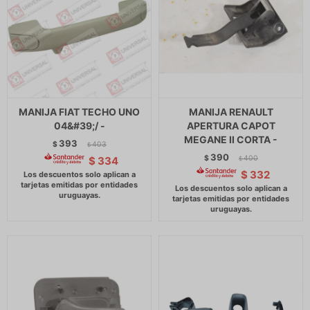
MANIJA FIAT TECHO UNO
MANIJA RENAULT
04&#39;/ -
APERTURA CAPOT
MEGANE II CORTA -
393
$
403
$
390
$
400
$
334
$
$
332