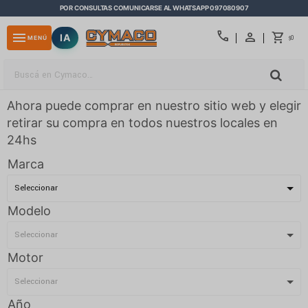
POR CONSULTAS COMUNICARSE AL WHATSAPP 097080907
close
call
menu
IA
0
MENÚ
$
Ahora puede comprar en nuestro sitio web y elegir
retirar su compra en todos nuestros locales en
24hs
Marca
Modelo
Motor
Año