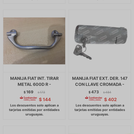
MANIJA FIAT INT. TIRAR
MANIJA FIAT EXT. DER. 147
METAL 600D R -
CON LLAVE CROMADA -
169
473
$
173
$
484
$
$
$
144
$
402