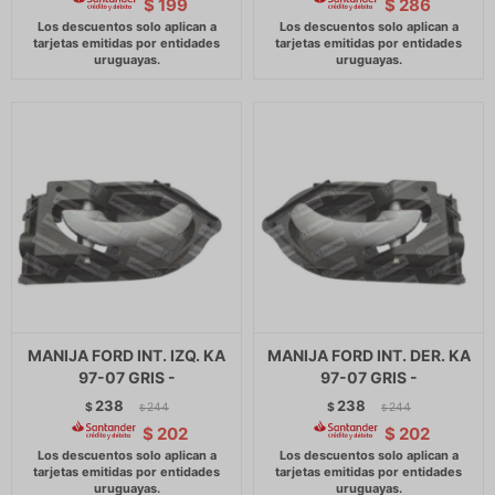
$
199
$
286
MANIJA FORD INT. IZQ. KA
MANIJA FORD INT. DER. KA
97-07 GRIS -
97-07 GRIS -
238
238
$
244
$
244
$
$
$
202
$
202