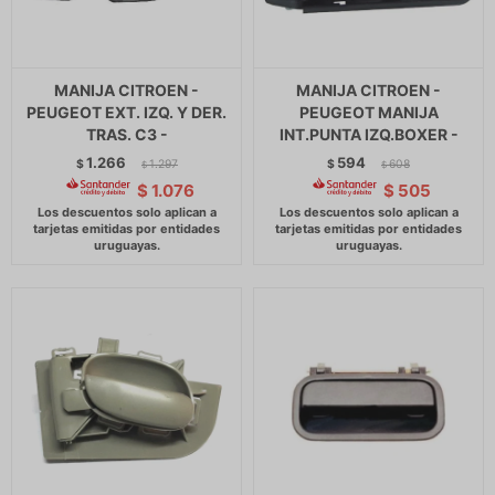
MANIJA CITROEN -
MANIJA CITROEN -
PEUGEOT EXT. IZQ. Y DER.
PEUGEOT MANIJA
TRAS. C3 -
INT.PUNTA IZQ.BOXER -
1.266
594
$
1.297
$
608
$
$
$
1.076
$
505