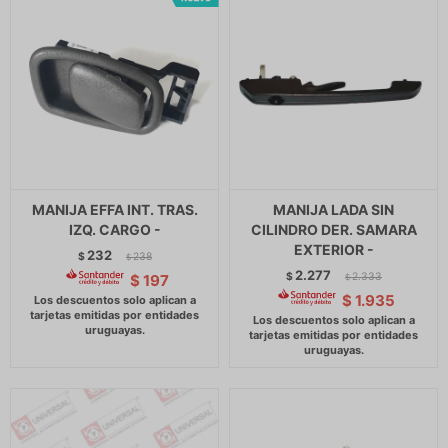
MANIJA EFFA INT. TRAS.
MANIJA LADA SIN
IZQ. CARGO -
CILINDRO DER. SAMARA
EXTERIOR -
232
$
238
$
2.277
$
2.333
$
197
$
$
1.935