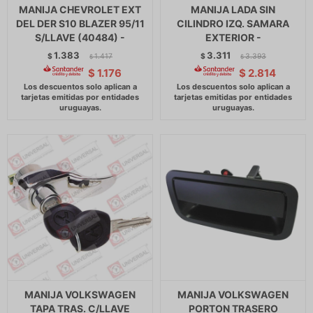
MANIJA CHEVROLET EXT
MANIJA LADA SIN
DEL DER S10 BLAZER 95/11
CILINDRO IZQ. SAMARA
S/LLAVE (40484) -
EXTERIOR -
1.383
3.311
$
1.417
$
3.393
$
$
$
1.176
$
2.814
MANIJA VOLKSWAGEN
MANIJA VOLKSWAGEN
TAPA TRAS. C/LLAVE
PORTON TRASERO