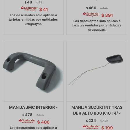
-
48
$
49
$
460
$
471
$
41
$
$
391
MANIJA JMC INTERIOR -
MANIJA SUZUKI INT TRAS
DER ALTO 800 K10 14/ -
478
$
489
$
234
$
239
$
406
$
$
199