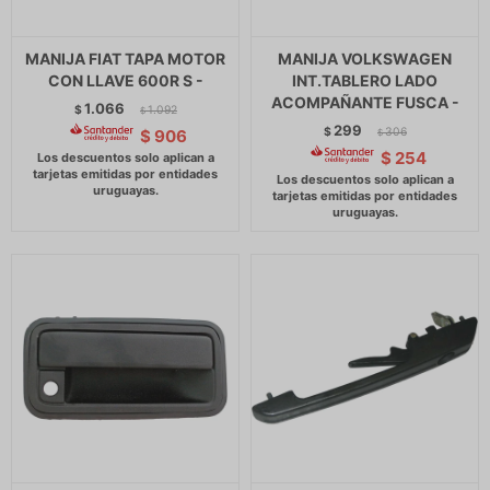
MANIJA FIAT TAPA MOTOR
MANIJA VOLKSWAGEN
CON LLAVE 600R S -
INT.TABLERO LADO
ACOMPAÑANTE FUSCA -
1.066
$
1.092
$
299
$
306
$
906
$
$
254