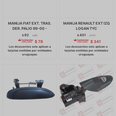
MANIJA FIAT EXT. TRAS.
MANIJA RENAULT EXT IZQ
DER. PALIO 99-00 -
LOGAN TYC
92
401
$
95
$
411
$
$
$
78
$
341