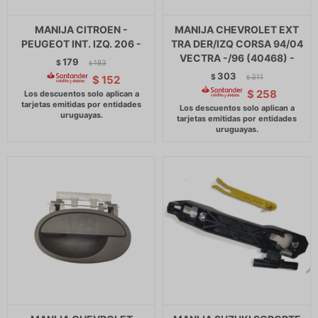
MANIJA CITROEN -
MANIJA CHEVROLET EXT
PEUGEOT INT. IZQ. 206 -
TRA DER/IZQ CORSA 94/04
VECTRA -/96 (40468) -
179
$
183
$
303
$
311
$
152
$
$
258