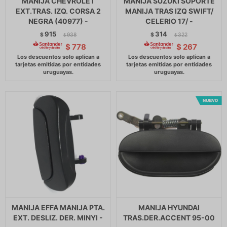
MANIJA CHEVROLET
MANIJA SUZUKI SOPORTE
EXT.TRAS. IZQ. CORSA 2
MANIJA TRAS IZQ SWIFT/
NEGRA (40977) -
CELERIO 17/ -
915
314
$
938
$
322
$
$
$
778
$
267
MANIJA EFFA MANIJA PTA.
MANIJA HYUNDAI
EXT. DESLIZ. DER. MINYI -
TRAS.DER.ACCENT 95-00