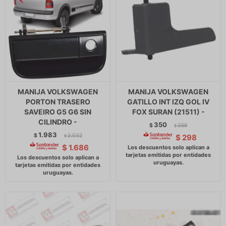
MANIJA VOLKSWAGEN
MANIJA VOLKSWAGEN
PORTON TRASERO
GATILLO INT IZQ GOL IV
SAVEIRO G5 G6 SIN
FOX SURAN (21511) -
CILINDRO -
350
$
359
$
1.983
$
2.032
$
298
$
$
1.686