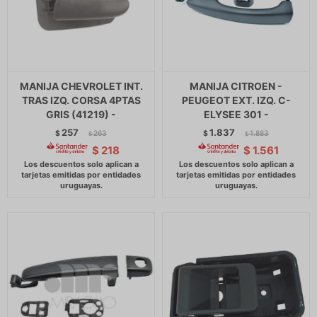
MANIJA CHEVROLET INT.
MANIJA CITROEN -
TRAS IZQ. CORSA 4PTAS
PEUGEOT EXT. IZQ. C-
GRIS (41219) -
ELYSEE 301 -
257
1.837
$
263
$
1.883
$
$
$
218
$
1.561