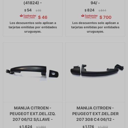
(41824) -
94/ -
54
824
$
55
$
844
$
$
$
46
$
700
MANIJA CITROEN -
MANIJA CITROEN -
PEUGEOT EXT.DEL.IZQ.
PEUGEOT EXT.DEL.DER
207 06/12 S/LLAVE -
207 308 C4 06/12 -
1.624
1.174
$
1.664
$
1.203
$
$