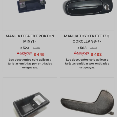
MANIJA EFFA EXT PORTON
MANIJA TOYOTA EXT.IZQ.
MINYI -
COROLLA 98-/ -
523
568
$
536
$
582
$
$
$
445
$
483