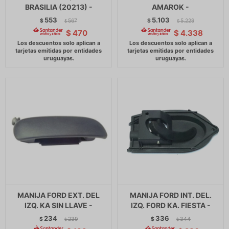
BRASILIA (20213) -
AMAROK -
553
5.103
$
567
$
5.229
$
$
$
470
$
4.338
MANIJA FORD EXT. DEL
MANIJA FORD INT. DEL.
IZQ. KA SIN LLAVE -
IZQ. FORD KA. FIESTA -
234
336
$
239
$
344
$
$