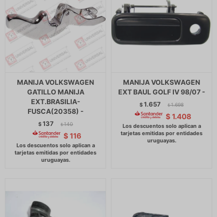
MANIJA VOLKSWAGEN
MANIJA VOLKSWAGEN
GATILLO MANIJA
EXT BAUL GOLF IV 98/07 -
EXT.BRASILIA-
1.657
$
1.698
$
FUSCA(20358) -
$
1.408
137
$
140
$
$
116