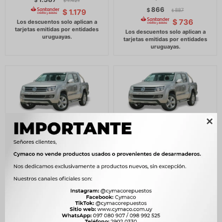
$
1.421
$
866
$
887
$
1.179
$
$
736

BRAZO LIMPIA PARABRISA
BRAZO LIMPIA PARABRISA
VOLKSWAGEN DER
VOLKSWAGEN IZQ
AMAROK 2010-2012 767D
AMAROK 2010-2012 767E
-
-
1.278
1.278