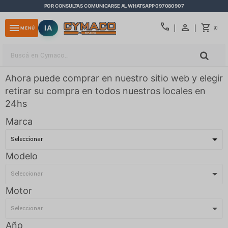
POR CONSULTAS COMUNICARSE AL WHATSAPP 097080907
close
call
menu
IA
0
MENÚ
$
Ahora puede comprar en nuestro sitio web y elegir
retirar su compra en todos nuestros locales en
24hs
Marca
Modelo
Motor
Año