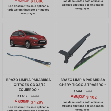
$
1.086
BRAZO LIMPIA PARABRISA
BRAZO LIMPIA PARABRISA
- CITROEN C3 02/12
CHERY TIGGO 3 TRASERO -
IZQUIERDO -
544
$
558
$
1.517
$
1.554
$
462
$
$
1.289