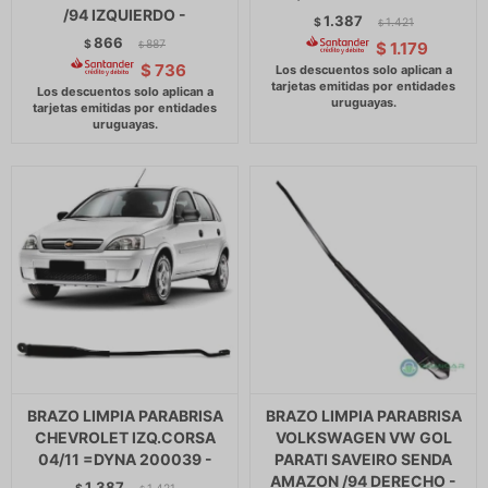
/94 IZQUIERDO -
1.387
$
1.421
$
866
$
887
$
1.179
$
$
736
BRAZO LIMPIA PARABRISA
BRAZO LIMPIA PARABRISA
CHEVROLET IZQ.CORSA
VOLKSWAGEN VW GOL
04/11 =DYNA 200039 -
PARATI SAVEIRO SENDA
AMAZON /94 DERECHO -
1.387