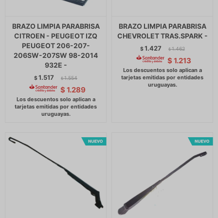
BRAZO LIMPIA PARABRISA
BRAZO LIMPIA PARABRISA
CITROEN - PEUGEOT IZQ
CHEVROLET TRAS.SPARK -
PEUGEOT 206-207-
1.427
$
1.462
$
206SW-207SW 98-2014
$
1.213
932E -
1.517
$
1.554
$
$
1.289