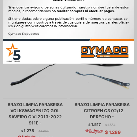
$
1.309
$
1.309
$
$
$
1.086
$
1.086
BRAZO LIMPIA PARABRISA
BRAZO LIMPIA PARABRISA
VOLKSWAGEN IZQ GOL
- CITROEN C3 02/12
SAVEIRO G VI 2013-2022
DERECHO -
911E -
1.517
$
1.554
$
1.278
$
1.309
$
1.289
$