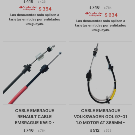
416
$
426
$
746
$
764
$
354
$
$
634
CABLE EMBRAGUE
CABLE EMBRAGUE
RENAULT CABLE
VOLKSWAGEN GOL 97-01
EMBRAGUE KWID -
1.0 MOTOR AT 865MM -
746
512
$
764
$
525
$
$