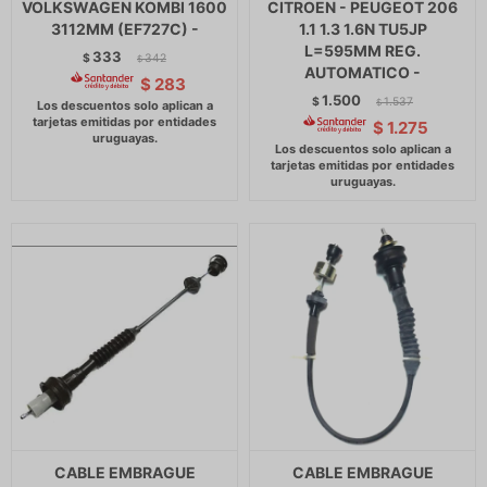
VOLKSWAGEN KOMBI 1600
CITROEN - PEUGEOT 206
3112MM (EF727C) -
1.1 1.3 1.6N TU5JP
L=595MM REG.
333
$
342
$
AUTOMATICO -
$
283
1.500
$
1.537
$
$
1.275
CABLE EMBRAGUE
CABLE EMBRAGUE