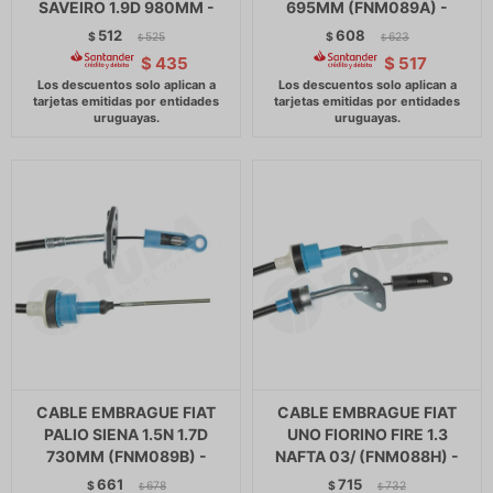
SAVEIRO 1.9D 980MM -
695MM (FNM089A) -
512
608
$
525
$
623
$
$
$
435
$
517
CABLE EMBRAGUE FIAT
CABLE EMBRAGUE FIAT
PALIO SIENA 1.5N 1.7D
UNO FIORINO FIRE 1.3
730MM (FNM089B) -
NAFTA 03/ (FNM088H) -
661
715
$
678
$
732
$
$