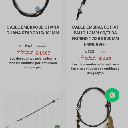
CABLE EMBRAGUE CHANA
CABLE EMBRAGUE FIAT
CHANA STAR 2015/ 181MM
PALIO 1.3MPI 96/ELBA
-
FIORINO 1.7D 96 690MM
FNM089H -
1.843
$
1.889
$
523
$
536
$
1.567
$
$
445