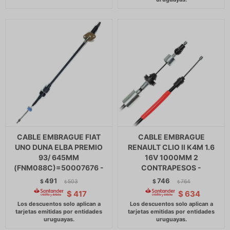
CABLE EMBRAGUE FIAT
CABLE EMBRAGUE
UNO DUNA ELBA PREMIO
RENAULT CLIO II K4M 1.6
93/ 645MM
16V 1000MM 2
(FNM088C)=50007676 -
CONTRAPESOS -
491
746
$
503
$
764
$
$
$
417
$
634