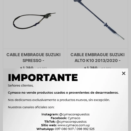
CABLE EMBRAGUE SUZUKI
CABLE EMBRAGUE SUZUKI
SPRESSO -
ALTO K10 2013/2020 -
1.280
1.280
$
1.311
$
1.311
$
$

$
1.088
$
1.088