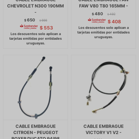
CHEVROLET N300 190MM
FAW V80 T80 165MM -
-
480
$
492
$
650
$
666
$
408
$
$
553
CABLE EMBRAGUE
CABLE EMBRAGUE
CITROEN - PEUGEOT
VICTORY V1 V2 -
BOXER DUCATO 94/98