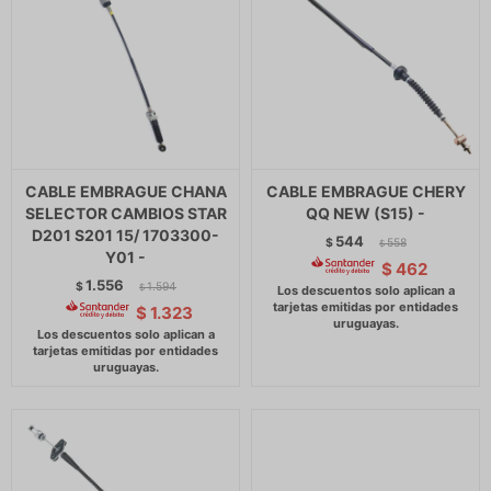
CABLE EMBRAGUE CHANA
CABLE EMBRAGUE CHERY
SELECTOR CAMBIOS STAR
QQ NEW (S15) -
D201 S201 15/ 1703300-
544
$
558
$
Y01 -
$
462
1.556
$
1.594
$
$
1.323