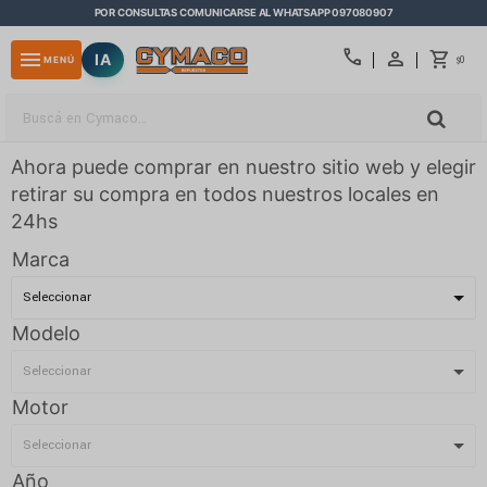
POR CONSULTAS COMUNICARSE AL WHATSAPP 097080907
close
call
menu
IA
0
MENÚ
$
Ahora puede comprar en nuestro sitio web y elegir
retirar su compra en todos nuestros locales en
24hs
Marca
Modelo
Motor
Año