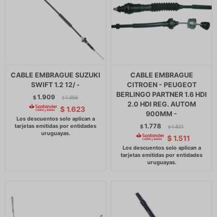
CABLE EMBRAGUE SUZUKI
CABLE EMBRAGUE
SWIFT 1.2 12/ -
CITROEN - PEUGEOT
BERLINGO PARTNER 1.6 HDI
1.909
$
1.956
$
2.0 HDI REG. AUTOM
$
1.623
900MM -
1.778
$
1.821
$
$
1.511