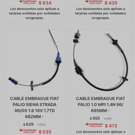
$
634
$
435
CABLE EMBRAGUE FIAT
CABLE EMBRAGUE FIAT
PALIO SIENA STRADA
PALIO 1.0 MPI 1.4N 96/
96/00 1.6 16V 1.7TD
695MM -
682MM -
555
$
568
$
629
$
645
$
472
$
$
535