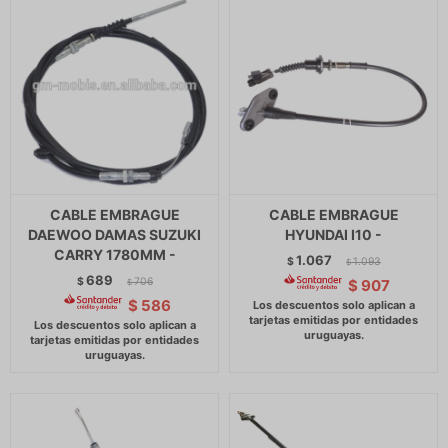
CABLE EMBRAGUE
CABLE EMBRAGUE
DAEWOO DAMAS SUZUKI
HYUNDAI I10 -
CARRY 1780MM -
1.067
$
1.093
$
689
$
706
$
907
$
$
586