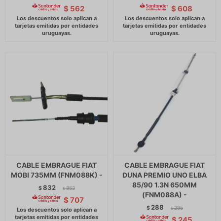
$
562
$
608
CABLE EMBRAGUE FIAT
CABLE EMBRAGUE FIAT
MOBI 735MM (FNM088K) -
DUNA PREMIO UNO ELBA
85/90 1.3N 650MM
832
$
852
$
(FNM088A) -
$
707
288
$
295
$
$
245