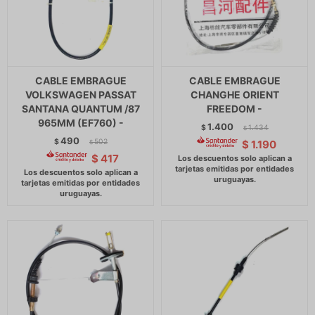
CABLE EMBRAGUE
CABLE EMBRAGUE
VOLKSWAGEN PASSAT
CHANGHE ORIENT
SANTANA QUANTUM /87
FREEDOM -
965MM (EF760) -
1.400
$
1.434
$
490
$
502
$
1.190
$
$
417