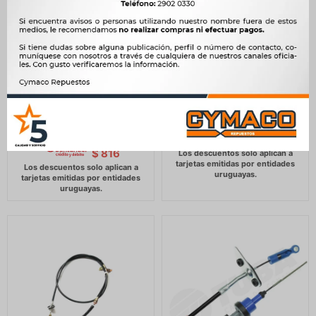
CABLE EMBRAGUE ZOTYE
CABLE EMBRAGUE CHANA
CABLE EMBRAGUE ZOTYE
BENNI 540MM -
Z100 2016 -
448
$
459
$
960
$
984
$
381
$
$
816