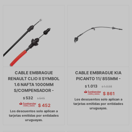
CABLE EMBRAGUE
CABLE EMBRAGUE KIA
RENAULT CLIO II SYMBOL
PICANTO 11/ 855MM -
1.6 NAFTA 1000MM
1.013
$
1.038
$
S/COMPENSADOR -
$
861
532
$
545
$
$
452