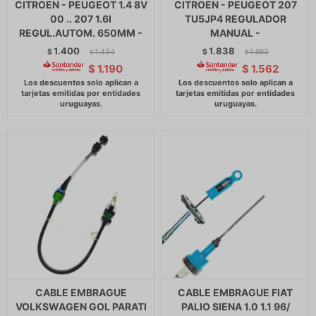
CITROEN - PEUGEOT 1.4 8V
CITROEN - PEUGEOT 207
00 .. 207 1.6I
TU5JP4 REGULADOR
REGUL.AUTOM. 650MM -
MANUAL -
1.400
1.838
$
1.434
$
1.883
$
$
$
1.190
$
1.562
CABLE EMBRAGUE
CABLE EMBRAGUE FIAT
VOLKSWAGEN GOL PARATI
PALIO SIENA 1.0 1.1 96/