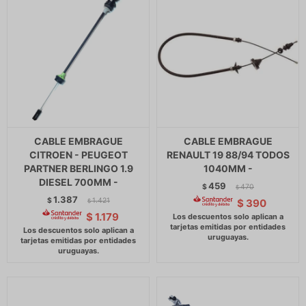
CABLE EMBRAGUE
CABLE EMBRAGUE
CITROEN - PEUGEOT
RENAULT 19 88/94 TODOS
PARTNER BERLINGO 1.9
1040MM -
DIESEL 700MM -
459
$
470
$
1.387
$
1.421
$
390
$
$
1.179