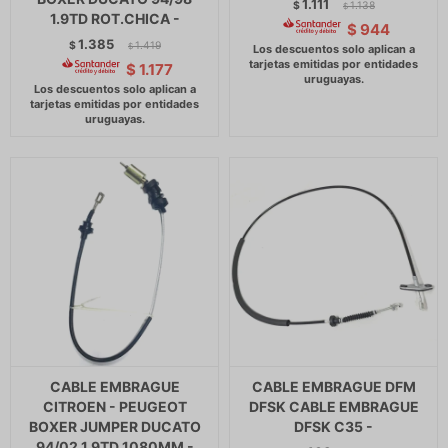
1.111
$
1.138
$
1.9TD ROT.CHICA -
$
944
1.385
$
1.419
$
$
1.177
CABLE EMBRAGUE
CABLE EMBRAGUE DFM
CITROEN - PEUGEOT
DFSK CABLE EMBRAGUE
BOXER JUMPER DUCATO
DFSK C35 -
94/02 1.9TD 1080MM -