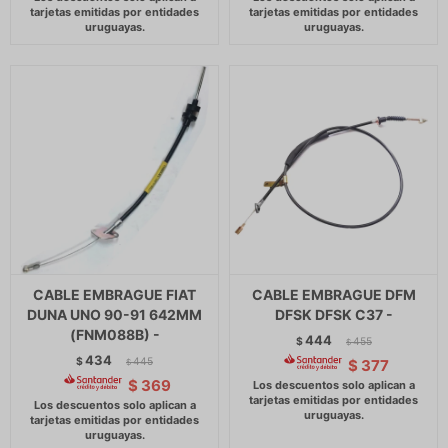
CABLE EMBRAGUE FIAT
CABLE EMBRAGUE DFM
DUNA UNO 90-91 642MM
DFSK DFSK C37 -
(FNM088B) -
444
$
455
$
434
$
445
$
377
$
$
369