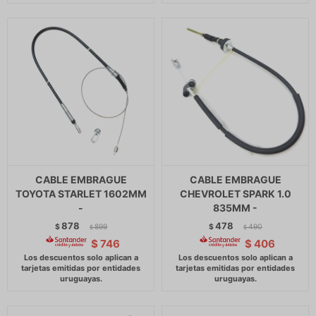
CABLE EMBRAGUE
CABLE EMBRAGUE
TOYOTA STARLET 1602MM
CHEVROLET SPARK 1.0
-
835MM -
878
478
$
899
$
490
$
$
$
746
$
406