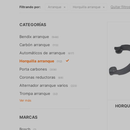
Quitar filtro
Filtrando por:
Arranque
Horquilla arranque
CATEGORÍAS
Bendix arranque
(948)
Carbón arranque
(113)
Automáticos de arranque
(617)
Horquilla arranque
(112)
Porta carbones
(308)
Coronas reductoras
(69)
Alternador arranque varios
(223)
Trompa arranque
(32)
HORQU
MARCAS
Bosch
(7)