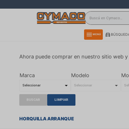
close
directions_car
storefront
menu
BÚSQUEDA
MENÚ
delivery_truck_speed
credit_card
Ahora puede comprar en nuestro sitio web y 
smartphone
rss_feed
Marca
Modelo
Mo
BUSCAR
LIMPIAR
HORQUILLA ARRANQUE