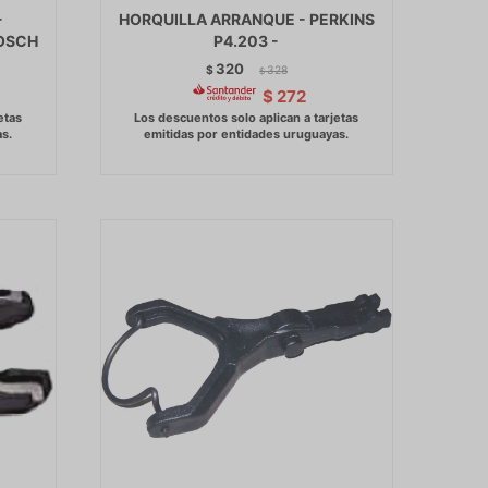
-
HORQUILLA ARRANQUE - PERKINS
BOSCH
P4.203 -
320
$
328
$
$
272