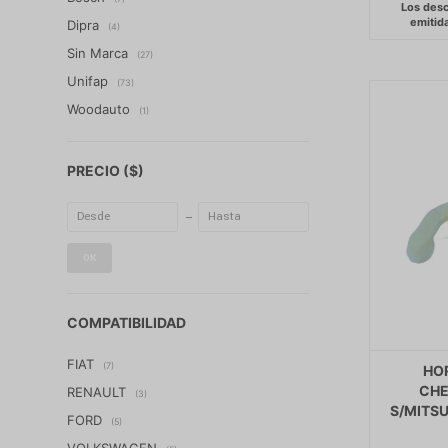
Dipra
(4)
Sin Marca
(27)
Unifap
(73)
Woodauto
(1)
PRECIO
($)
OK
COMPATIBILIDAD
FIAT
(7)
HO
CHE
RENAULT
(3)
S/MITS
FORD
(5)
VOLKSWAGEN