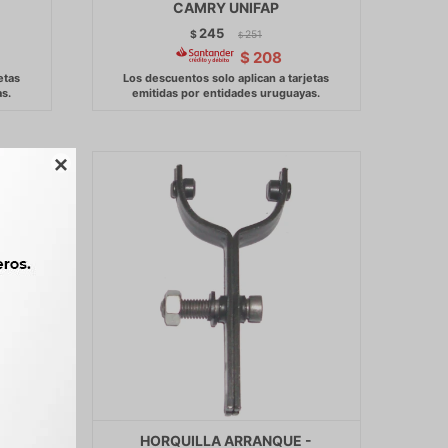
-
CAMRY UNIFAP
245
$
251
$
$
208

AULT
HORQUILLA ARRANQUE -