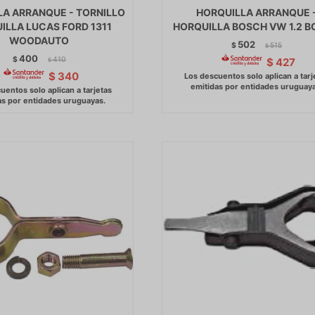
LA ARRANQUE - TORNILLO
HORQUILLA ARRANQUE 
ILLA LUCAS FORD 1311
HORQUILLA BOSCH VW 1.2 
WOODAUTO
502
$
515
$
400
$
410
$
427
$
$
340