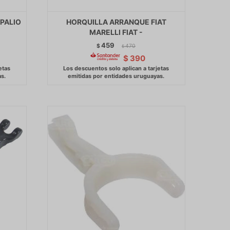
 PALIO
HORQUILLA ARRANQUE FIAT
MARELLI FIAT -
459
$
470
$
$
390