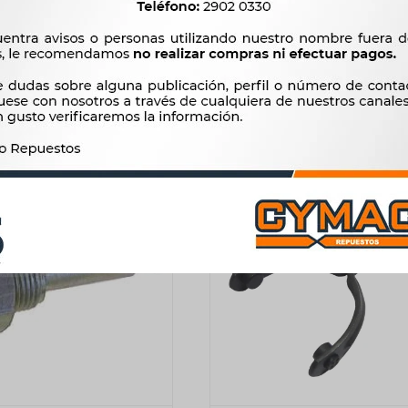
RUTI NIPONDENSO -
KIT ENGANCHE HORQUILLA 
R12 DIPRA
1.415
$
1.450
$
373
$
383
$
1.203
$
$
317