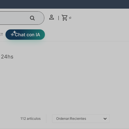
0
$
Chat con IA
ET
n 24hs
112 artículos
Recientes