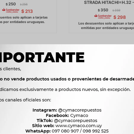
STRADA HITACHI=H.32 
250
$
256
$
350
$
359
$
213
$
$
298
LLA ARRANQUE - SUZUKI
HORQUILLA ARRANQUE REN