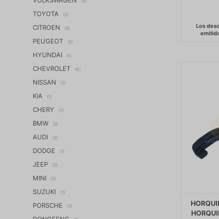
(5)
TOYOTA
(2)
CITROEN
(5)
PEUGEOT
(5)
HYUNDAI
(1)
CHEVROLET
(6)
NISSAN
(1)
KIA
(1)
CHERY
(1)
BMW
(2)
AUDI
(2)
DODGE
(1)
JEEP
(2)
MINI
(1)
SUZUKI
(1)
HORQUI
PORSCHE
(1)
HORQUIL
DONGFENG