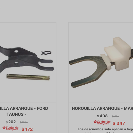
s
ILLA ARRANQUE - FORD
HORQUILLA ARRANQUE - MARE
TAUNUS -
408
$
418
$
202
$
207
$
347
$
$
172