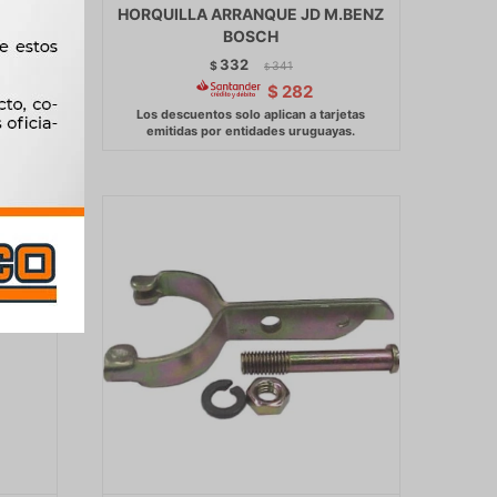
ARR.
HORQUILLA ARRANQUE JD M.BENZ
BOSCH
332
$
341
$
$
282