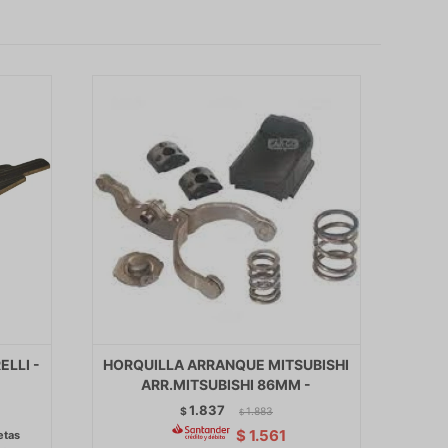
LLI -
HORQUILLA ARRANQUE MITSUBISHI
ARR.MITSUBISHI 86MM -
1.837
$
1.883
$
$
1.561