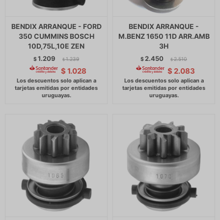
BENDIX ARRANQUE - FORD
BENDIX ARRANQUE -
350 CUMMINS BOSCH
M.BENZ 1650 11D ARR.AMB
10D,75L,10E ZEN
3H
1.209
2.450
$
1.239
$
2.510
$
$
$
1.028
$
2.083