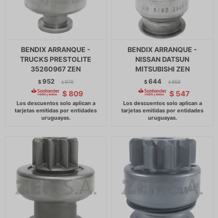
BENDIX ARRANQUE -
BENDIX ARRANQUE -
TRUCKS PRESTOLITE
NISSAN DATSUN
35260967 ZEN
MITSUBISHI ZEN
952
644
$
976
$
659
$
$
$
809
$
547