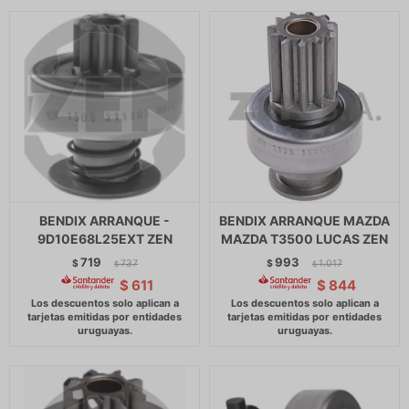
BENDIX ARRANQUE -
BENDIX ARRANQUE MAZDA
9D10E68L25EXT ZEN
MAZDA T3500 LUCAS ZEN
719
993
$
737
$
1.017
$
$
$
611
$
844