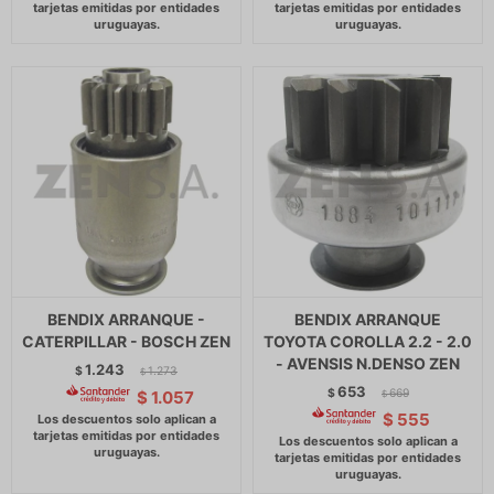
BENDIX ARRANQUE -
BENDIX ARRANQUE
CATERPILLAR - BOSCH ZEN
TOYOTA COROLLA 2.2 - 2.0
- AVENSIS N.DENSO ZEN
1.243
$
1.273
$
653
$
669
$
1.057
$
$
555