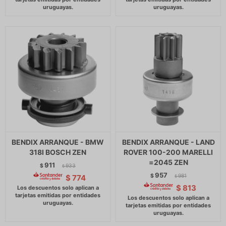
BENDIX ARRANQUE - BMW
BENDIX ARRANQUE - LAND
318I BOSCH ZEN
ROVER 100-200 MARELLI
=2045 ZEN
911
$
933
$
957
$
981
$
774
$
$
813