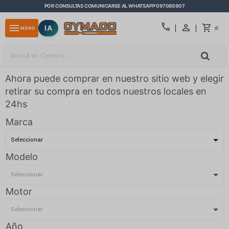
POR CONSULTAS COMUNICARSE AL WHATSAPP 097080907
close
call
menu
IA
0
MENÚ
$
Ahora puede comprar en nuestro sitio web y elegir
retirar su compra en todos nuestros locales en
24hs
Marca
Modelo
Motor
Año