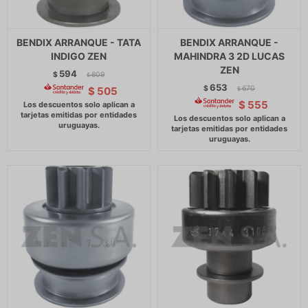
BENDIX ARRANQUE - TATA
BENDIX ARRANQUE -
INDIGO ZEN
MAHINDRA 3 2D LUCAS
ZEN
594
$
609
$
653
$
670
$
505
$
$
555