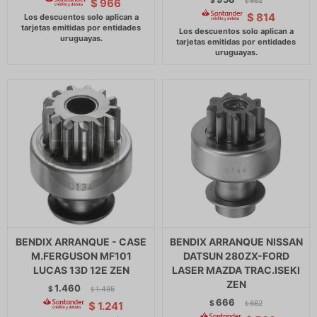
$
982
$
966
$
$
814
BENDIX ARRANQUE - CASE
BENDIX ARRANQUE NISSAN
M.FERGUSON MF101
DATSUN 280ZX-FORD
LUCAS 13D 12E ZEN
LASER MAZDA TRAC.ISEKI
ZEN
1.460
$
1.495
$
666
$
682
$
1.241
$