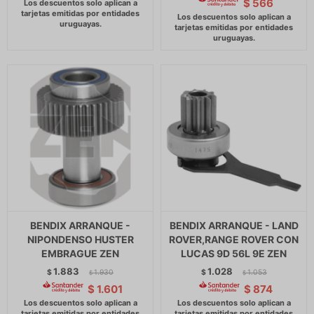
$
566
BENDIX ARRANQUE -
BENDIX ARRANQUE - LAND
NIPONDENSO HUSTER
ROVER,RANGE ROVER CON
EMBRAGUE ZEN
LUCAS 9D 56L 9E ZEN
1.883
1.028
$
1.930
$
1.053
$
$
$
1.601
$
874