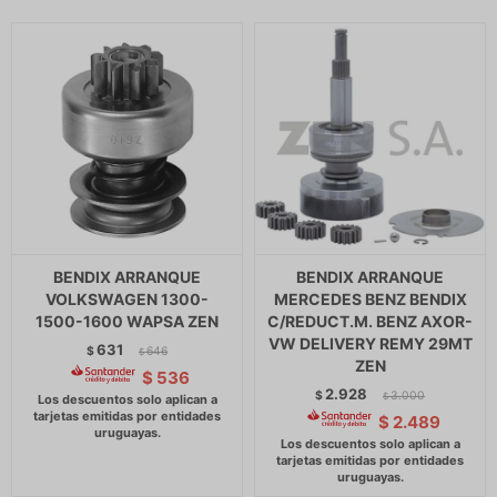
BENDIX ARRANQUE
BENDIX ARRANQUE
VOLKSWAGEN 1300-
MERCEDES BENZ BENDIX
1500-1600 WAPSA ZEN
C/REDUCT.M. BENZ AXOR-
VW DELIVERY REMY 29MT
631
$
646
$
ZEN
$
536
2.928
$
3.000
$
$
2.489