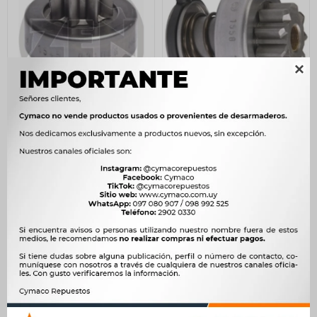

BENDIX ARRANQUE -
BENDIX ARRANQUE -
DODGE NEON BOSCH ZEN
NISSAN BOSCH ZEN
756
1.064
$
775
$
1.090
$
$
$
643
$
904