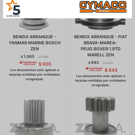
BENDIX ARRANQUE -
BENDIX ARRANQUE - FIAT
YANMAR MARINE BOSCH
BRAVA-MAREA-
ZEN
PEUG.BOXER 1.9TD
MARELL ZEN
1.065
$
1.091
$
992
$
1.017
$
905
$
$
843