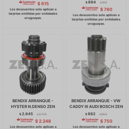
894
$
916
$
615
$
$
760
BENDIX ARRANQUE -
BENDIX ARRANQUE - VW
HYSTER N.DENSO ZEN
CADDY III AUDI BOSCH ZEN
2.645
882
$
2.710
$
903
$
$
$
2.248
$
750