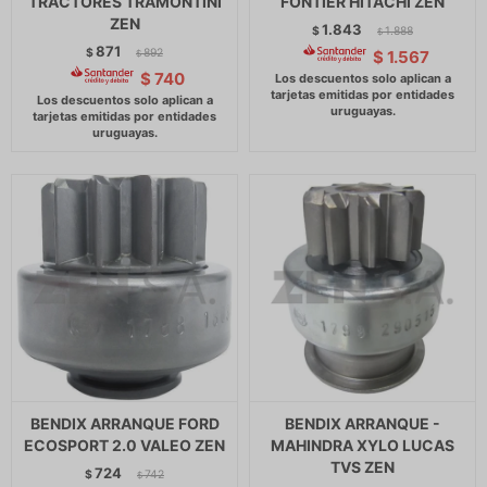
TRACTORES TRAMONTINI
FONTIER HITACHI ZEN
ZEN
1.843
$
1.888
$
871
$
892
$
1.567
$
$
740
BENDIX ARRANQUE FORD
BENDIX ARRANQUE -
ECOSPORT 2.0 VALEO ZEN
MAHINDRA XYLO LUCAS
TVS ZEN
724
$
742
$