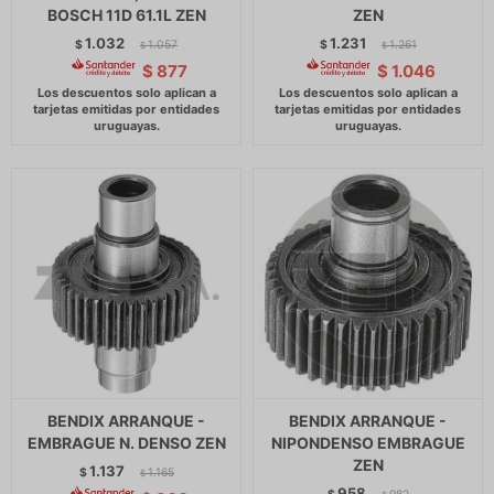
BOSCH 11D 61.1L ZEN
ZEN
1.032
1.231
$
1.057
$
1.261
$
$
$
877
$
1.046
BENDIX ARRANQUE -
BENDIX ARRANQUE -
EMBRAGUE N. DENSO ZEN
NIPONDENSO EMBRAGUE
ZEN
1.137
$
1.165
$
958