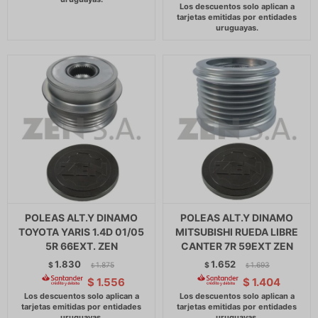
POLEAS ALT.Y DINAMO
POLEAS ALT.Y DINAMO
TOYOTA YARIS 1.4D 01/05
MITSUBISHI RUEDA LIBRE
5R 66EXT. ZEN
CANTER 7R 59EXT ZEN
1.830
1.652
$
1.875
$
1.693
$
$
$
1.556
$
1.404