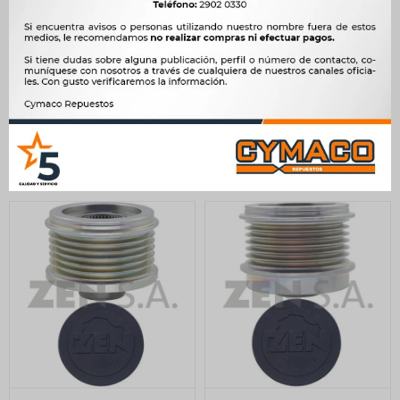
POLEAS ALT.Y DINAMO
POLEAS ALT.Y DINAMO -
MITSUBISHI FUSO CANTER
SSANGYONG XLV SUV 5R
6R 69EXT MITSUBISHI ZEN
54,05EXT ZEN
1.565
1.565
$
1.603
$
1.603
$
$
$
1.330
$
1.330