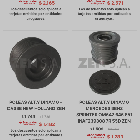
$
2.165
$
2.571
POLEAS ALT.Y DINAMO -
POLEAS ALT.Y DINAMO
CASSE NEW HOLLAND ZEN
MERCEDES BENZ
SPRINTER OM642 646 651
1.744
$
1.786
$
INAF239808 7R 55D ZEN
$
1.482
1.509
$
1.546
$
$
1.283