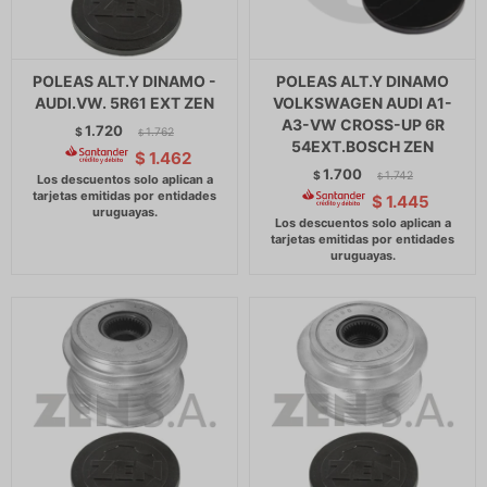
POLEAS ALT.Y DINAMO -
POLEAS ALT.Y DINAMO
AUDI.VW. 5R61 EXT ZEN
VOLKSWAGEN AUDI A1-
A3-VW CROSS-UP 6R
1.720
$
1.762
$
54EXT.BOSCH ZEN
$
1.462
1.700
$
1.742
$
$
1.445