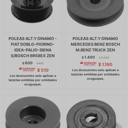
POLEAS ALT.Y DINAMO -
POLEAS ALT.Y DINAMO
FIAT DOBLO-FIORINO-
MERCEDES BENZ BOSCH
IDEA-PALIO-SIENA
M.BENZ TRUCK ZEN
S/BOSCH 6R58EX ZEN
1.400
$
1.434
$
600
$
615
$
1.190
$
$
510