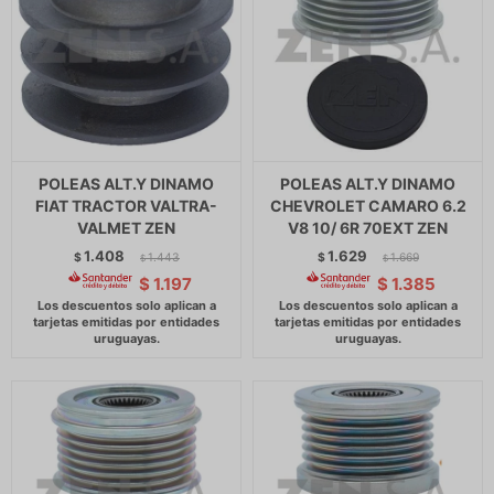
POLEAS ALT.Y DINAMO
POLEAS ALT.Y DINAMO
FIAT TRACTOR VALTRA-
CHEVROLET CAMARO 6.2
VALMET ZEN
V8 10/ 6R 70EXT ZEN
1.408
1.629
$
1.443
$
1.669
$
$
$
1.197
$
1.385