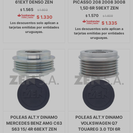
61EXT DENSO ZEN
PICASSO 208 2008 3008
1,5D 6R 59EXT ZEN
1.565
$
1.603
$
1.570
$
1.609
$
1.330
$
$
1.335
POLEAS ALT.Y DINAMO
POLEAS ALT.Y DINAMO
MERCEDES BENZ AMG C63
VOLKSWAGEN Q7
S63 15/ 4R 68EXT ZEN
TOUAREG 3.0 TDI 6R