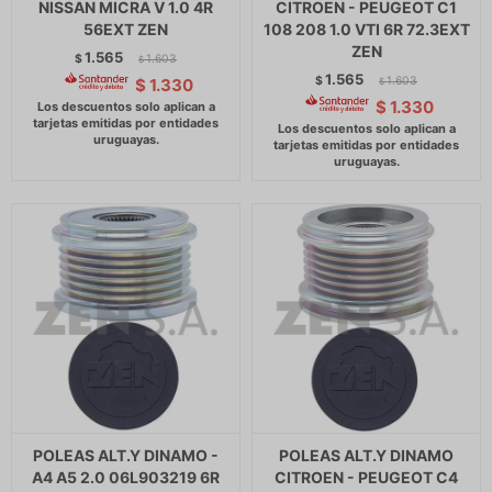
NISSAN MICRA V 1.0 4R
CITROEN - PEUGEOT C1
56EXT ZEN
108 208 1.0 VTI 6R 72.3EXT
ZEN
1.565
$
1.603
$
1.565
$
1.603
$
1.330
$
$
1.330
POLEAS ALT.Y DINAMO -
POLEAS ALT.Y DINAMO
A4 A5 2.0 06L903219 6R
CITROEN - PEUGEOT C4