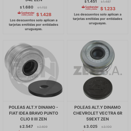
1.451
$
1.487
$
1.680
$
1.722
$
1.233
$
$
1.428
POLEAS ALT.Y DINAMO -
POLEAS ALT.Y DINAMO
FIAT IDEA BRAVO PUNTO
CHEVROLET VECTRA 6R
CLIO II III ZEN
59EXT ZEN
2.547
3.025
$
2.609
$
3.100
$
$