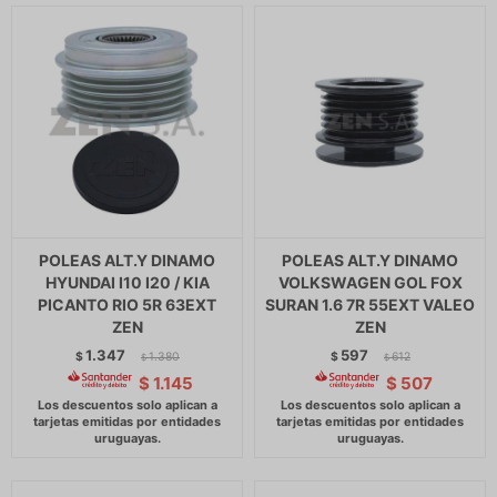
POLEAS ALT.Y DINAMO
POLEAS ALT.Y DINAMO
HYUNDAI I10 I20 / KIA
VOLKSWAGEN GOL FOX
PICANTO RIO 5R 63EXT
SURAN 1.6 7R 55EXT VALEO
ZEN
ZEN
1.347
597
$
1.380
$
612
$
$
$
1.145
$
507