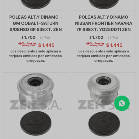
POLEAS ALT.Y DINAMO -
POLEAS ALT.Y DINAMO
GM COBALT-SATURN
NISSAN FRONTIER NAVARA
S/DENSO 6R 63EXT. ZEN
7R 69EXT. YD25DDTI ZEN
1.700
1.700
$
1.742
$
1.742
$
$
$
1.445
$
1.445