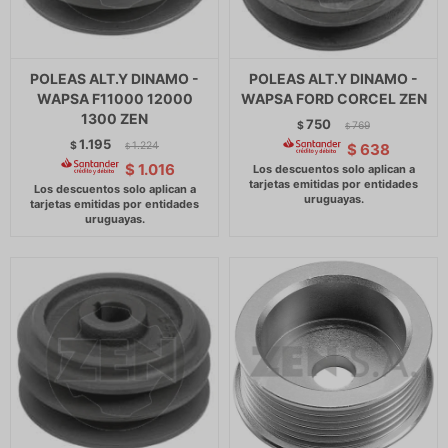
POLEAS ALT.Y DINAMO -
POLEAS ALT.Y DINAMO -
WAPSA F11000 12000
WAPSA FORD CORCEL ZEN
1300 ZEN
750
$
769
$
1.195
$
1.224
$
638
$
$
1.016