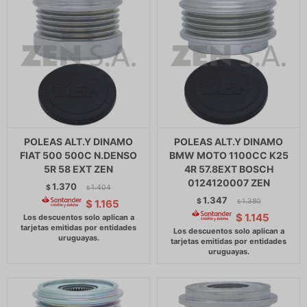
POLEAS ALT.Y DINAMO
POLEAS ALT.Y DINAMO
FIAT 500 500C N.DENSO
BMW MOTO 1100CC K25
5R 58 EXT ZEN
4R 57.8EXT BOSCH
0124120007 ZEN
1.370
$
1.404
$
1.347
$
1.380
$
1.165
$
$
1.145