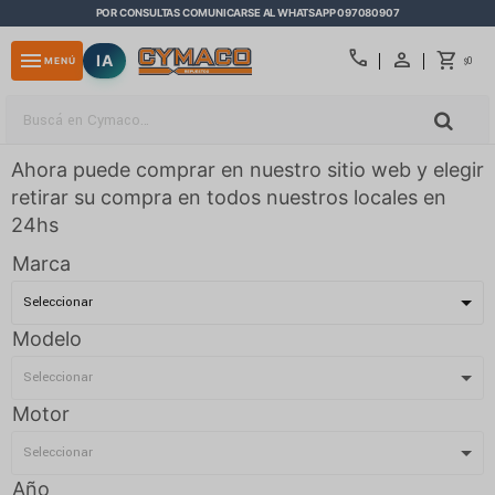
POR CONSULTAS COMUNICARSE AL WHATSAPP 097080907
close
call
menu
IA
0
MENÚ
$
Ahora puede comprar en nuestro sitio web y elegir
retirar su compra en todos nuestros locales en
24hs
Marca
Modelo
Motor
Año