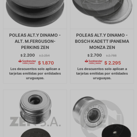
POLEAS ALT.Y DINAMO -
POLEAS ALT.Y DINAMO -
ALT. M.FERGUSON-
BOSCH KADETT IPANEMA
PERKINS ZEN
MONZA ZEN
2.200
2.700
$
2.254
$
2.766
$
$
$
1.870
$
2.295