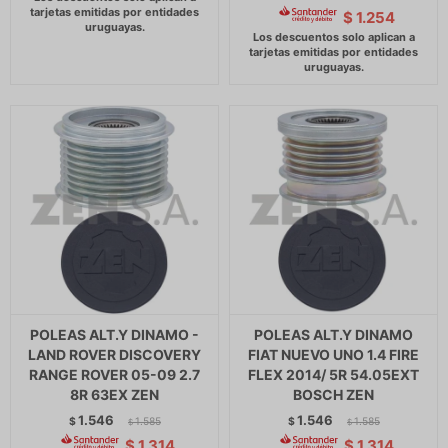
$
1.254
POLEAS ALT.Y DINAMO -
POLEAS ALT.Y DINAMO
LAND ROVER DISCOVERY
FIAT NUEVO UNO 1.4 FIRE
RANGE ROVER 05-09 2.7
FLEX 2014/ 5R 54.05EXT
8R 63EX ZEN
BOSCH ZEN
1.546
1.546
$
1.585
$
1.585
$
$
$
1.314
$
1.314