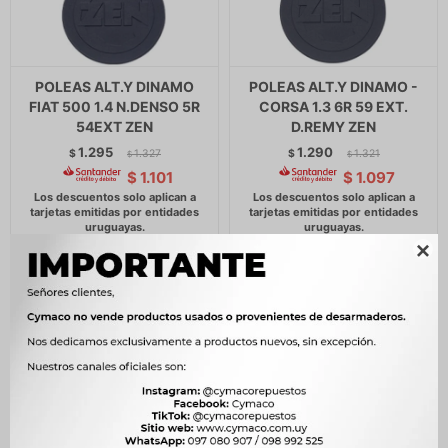
POLEAS ALT.Y DINAMO
POLEAS ALT.Y DINAMO -
FIAT 500 1.4 N.DENSO 5R
CORSA 1.3 6R 59 EXT.
54EXT ZEN
D.REMY ZEN
1.295
1.290
$
1.327
$
1.321
$
$
$
1.101
$
1.097
