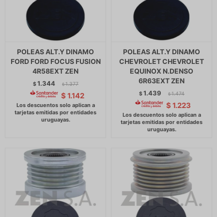
POLEAS ALT.Y DINAMO
POLEAS ALT.Y DINAMO
FORD FORD FOCUS FUSION
CHEVROLET CHEVROLET
4R58EXT ZEN
EQUINOX N.DENSO
6R63EXT ZEN
1.344
$
1.377
$
1.439
$
1.474
$
1.142
$
$
1.223