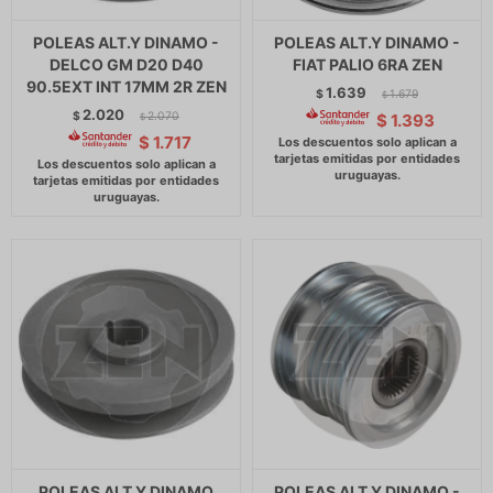
POLEAS ALT.Y DINAMO -
POLEAS ALT.Y DINAMO -
DELCO GM D20 D40
FIAT PALIO 6RA ZEN
90.5EXT INT 17MM 2R ZEN
1.639
$
1.679
$
2.020
$
2.070
$
1.393
$
$
1.717
POLEAS ALT.Y DINAMO
POLEAS ALT.Y DINAMO -