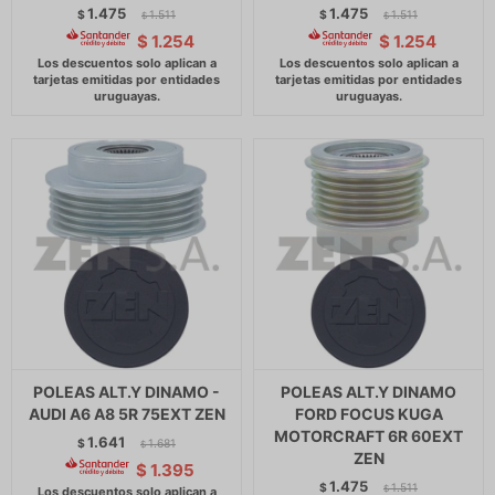
1.475
1.475
$
1.511
$
1.511
$
$
$
1.254
$
1.254
POLEAS ALT.Y DINAMO -
POLEAS ALT.Y DINAMO
AUDI A6 A8 5R 75EXT ZEN
FORD FOCUS KUGA
MOTORCRAFT 6R 60EXT
1.641
$
1.681
$
ZEN
$
1.395
1.475
$
1.511
$