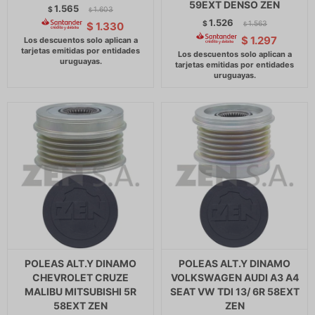
59EXT DENSO ZEN
1.565
$
1.603
$
1.526
$
1.563
$
1.330
$
$
1.297
POLEAS ALT.Y DINAMO
POLEAS ALT.Y DINAMO
CHEVROLET CRUZE
VOLKSWAGEN AUDI A3 A4
MALIBU MITSUBISHI 5R
SEAT VW TDI 13/ 6R 58EXT
58EXT ZEN
ZEN