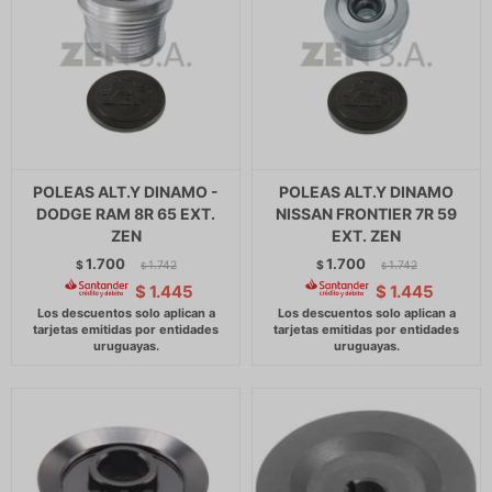
POLEAS ALT.Y DINAMO -
POLEAS ALT.Y DINAMO
DODGE RAM 8R 65 EXT.
NISSAN FRONTIER 7R 59
ZEN
EXT. ZEN
1.700
1.700
$
1.742
$
1.742
$
$
$
1.445
$
1.445