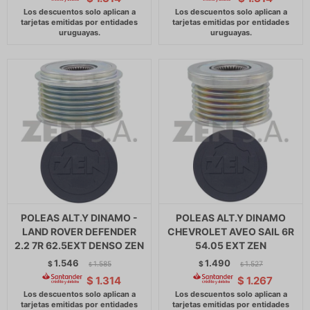
POLEAS ALT.Y DINAMO -
POLEAS ALT.Y DINAMO
LAND ROVER DEFENDER
CHEVROLET AVEO SAIL 6R
2.2 7R 62.5EXT DENSO ZEN
54.05 EXT ZEN
1.546
1.490
$
1.585
$
1.527
$
$
$
1.314
$
1.267