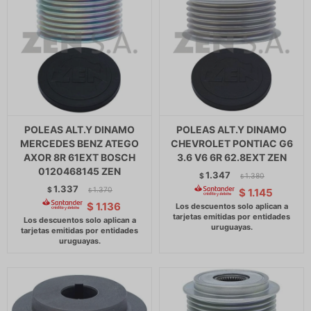
POLEAS ALT.Y DINAMO
POLEAS ALT.Y DINAMO
MERCEDES BENZ ATEGO
CHEVROLET PONTIAC G6
AXOR 8R 61EXT BOSCH
3.6 V6 6R 62.8EXT ZEN
0120468145 ZEN
1.347
$
1.380
$
1.337
$
1.370
$
1.145
$
$
1.136