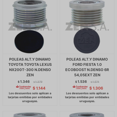
POLEAS ALT.Y DINAMO
POLEAS ALT.Y DINAMO
TOYOTA TOYOTA LEXUS
FORD FIESTA 1.0
NX200T-300 N.DENSO
ECOBOOST N.DENSO 6R
ZEN
54,05EXT ZEN
1.346
1.536
$
1.379
$
1.574
$
$
$
1.144
$
1.306