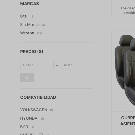
MARCAS
Gts
(13)
Sin Marca
(6)
Weston
(13)
PRECIO
($)
OK
COMPATIBILIDAD
VOLKSWAGEN
(1)
CUBRE
HYUNDAI
(1)
ASIEN
BYD
(1)
CHEVROLET