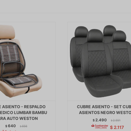
 ASIENTO - RESPALDO
CUBRE ASIENTO - SET CU
EDICO LUMBAR BAMBU
ASIENTOS NEGRO WEST
ARA AUTO WESTON
2.490
$
2.551
$
640
$
656
$
2.117
$