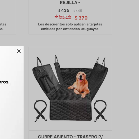
REJILLA -
435
$
445
$
$
370

O DE
CUBRE ASIENTO - TRASERO P/