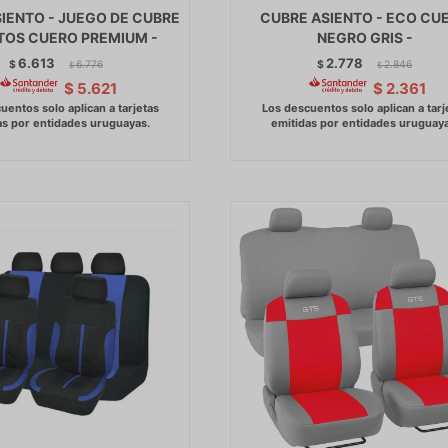
IENTO - JUEGO DE CUBRE
CUBRE ASIENTO - ECO CU
TOS CUERO PREMIUM -
NEGRO GRIS -
6.613
2.778
$
6.776
$
2.846
$
$
$
5.621
$
2.361