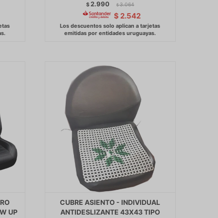
2.990
$
3.064
$
$
2.542
ERO
CUBRE ASIENTO - INDIVIDUAL
VW UP
ANTIDESLIZANTE 43X43 TIPO