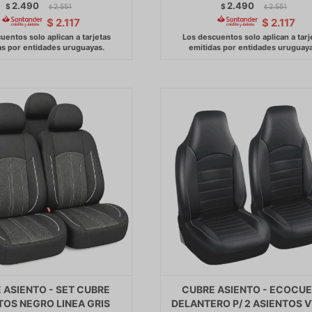
2.490
2.490
$
2.551
$
2.551
$
$
$
2.117
$
2.117
 ASIENTO - SET CUBRE
CUBRE ASIENTO - ECOCU
TOS NEGRO LINEA GRIS
DELANTERO P/ 2 ASIENTOS 