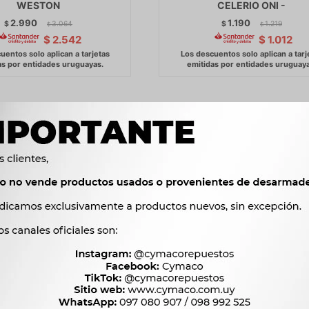
WESTON
CELERIO ONI -
2.990
1.190
$
3.064
$
1.219
$
$
$
2.542
$
1.012
SIENTO - ECOCUERO 001
CUBRE ASIENTO - RESPALD