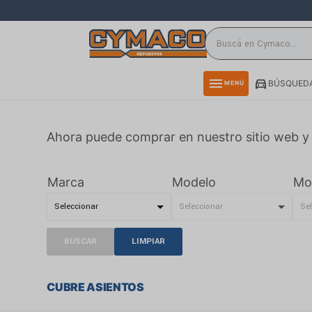
close
directions_car
storefront
menu
BÚSQUEDA
MENÚ
delivery_truck_speed
credit_card
Ahora puede comprar en nuestro sitio web y 
smartphone
rss_feed
Marca
Modelo
Mo
BUSCAR
LIMPIAR
CUBRE ASIENTOS