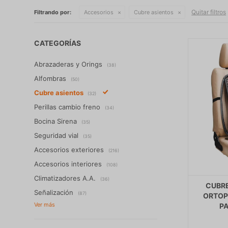
Quitar filtros
Filtrando por:
Accesorios
Cubre asientos
CATEGORÍAS
Abrazaderas y Orings
(38)
Alfombras
(50)
Cubre asientos
(32)
Perillas cambio freno
(34)
Bocina Sirena
(35)
Seguridad vial
(35)
Accesorios exteriores
(216)
Accesorios interiores
(108)
Climatizadores A.A.
(36)
CUBRE
Señalización
(87)
ORTOP
P