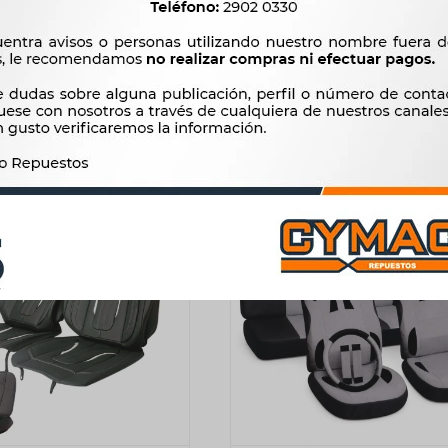
EGRO CARBON FIBER GTS
GEL VISCOELASTICO MEJ
POSTURA WESTON
2.240
$
2.295
$
512
$
525
$
1.904
$
$
435