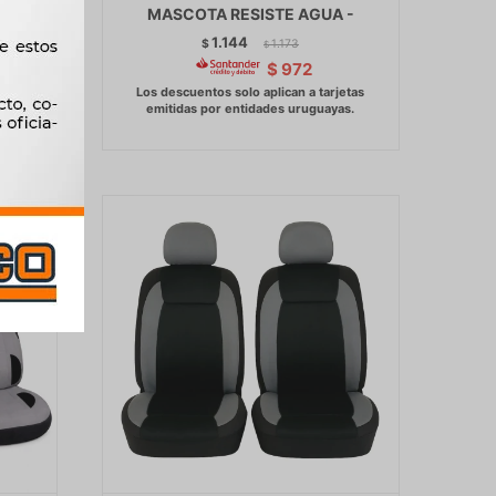
ORA
MASCOTA RESISTE AGUA -
1.144
$
1.173
$
$
972