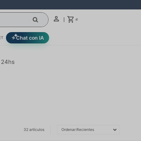
0
$
Chat con IA
ET
n 24hs
32 artículos
Recientes