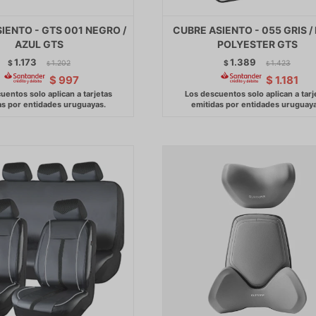
IENTO - GTS 001 NEGRO /
CUBRE ASIENTO - 055 GRIS /
AZUL GTS
POLYESTER GTS
1.173
1.389
$
1.202
$
1.423
$
$
$
997
$
1.181