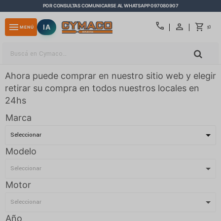
POR CONSULTAS COMUNICARSE AL WHATSAPP 097080907
close
call
menu
IA
0
MENÚ
$
Ahora puede comprar en nuestro sitio web y elegir
retirar su compra en todos nuestros locales en
24hs
Marca
Modelo
Motor
Año