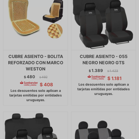
CUBRE ASIENTO - BOLITA
CUBRE ASIENTO - 055
REFORZADO CON MARCO
NEGRO NEGRO GTS
WESTON
1.389
$
1.423
$
480
$
492
$
1.181
$
$
408