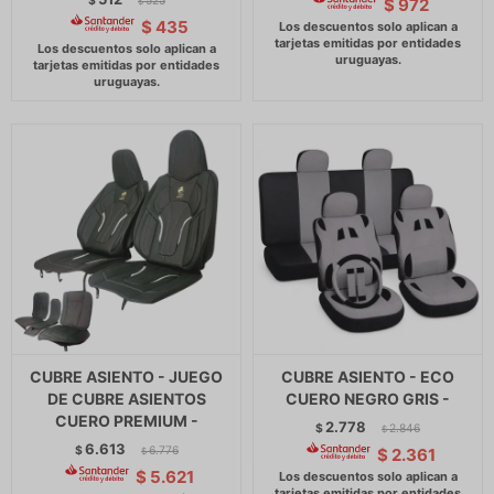
$
525
$
972
$
$
435
CUBRE ASIENTO - JUEGO
CUBRE ASIENTO - ECO
DE CUBRE ASIENTOS
CUERO NEGRO GRIS -
CUERO PREMIUM -
2.778
$
2.846
$
6.613
$
6.776
$
2.361
$
$
5.621