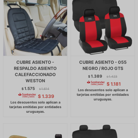
CUBRE ASIENTO -
CUBRE ASIENTO - 055
RESPALDO ASIENTO
NEGRO / ROJO GTS
CALEFACCIONADO
1.389
$
1.423
$
WESTON
$
1.181
1.575
$
1.614
$
$
1.339