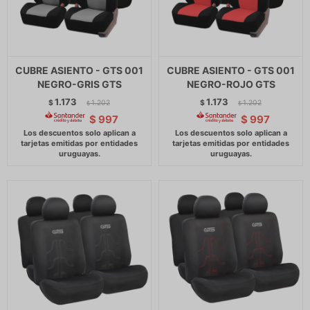
CUBRE ASIENTO - GTS 001
CUBRE ASIENTO - GTS 001
NEGRO-GRIS GTS
NEGRO-ROJO GTS
1.173
1.173
$
1.202
$
1.202
$
$
$
997
$
997