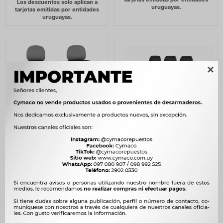

CUBRE ASIENTO - JGO.
CUBRE ASIENTO - GTS 001
PARA BUTACAS
NEGRO / AZUL GTS
DELANTERAS POLYESTER
1.173
$
1.202
$
WESTON
$
997
1.322
$
1.355
$
$
1.124