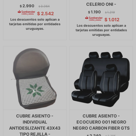
CELERIO ONI -
2.990
$
3.064
$
1.190
$
1.219
$
2.542
$
$
1.012
CUBRE ASIENTO -
CUBRE ASIENTO -
INDIVIDUAL
ECOCUERO 001 NEGRO
ANTIDESLIZANTE 43X43
NEGRO CARBON FIBER GTS
TIPO REJILLA -
2.240