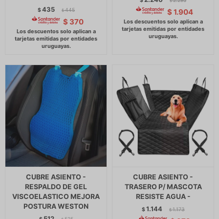
$
2.295
$
435
$
445
$
1.904
$
$
370
CUBRE ASIENTO -
CUBRE ASIENTO -
RESPALDO DE GEL
TRASERO P/ MASCOTA
VISCOELASTICO MEJORA
RESISTE AGUA -
POSTURA WESTON
1.144
$
1.173
$
512