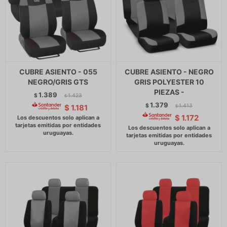
CUBRE ASIENTO - 055
CUBRE ASIENTO - NEGRO
NEGRO/GRIS GTS
GRIS POLYESTER 10
PIEZAS -
1.389
$
1.423
$
1.379
$
1.413
$
1.181
$
$
1.172