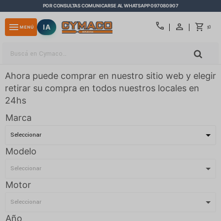
POR CONSULTAS COMUNICARSE AL WHATSAPP 097080907
close
call
menu
IA
0
MENÚ
$
Ahora puede comprar en nuestro sitio web y elegir
retirar su compra en todos nuestros locales en
24hs
Marca
Modelo
Motor
Año