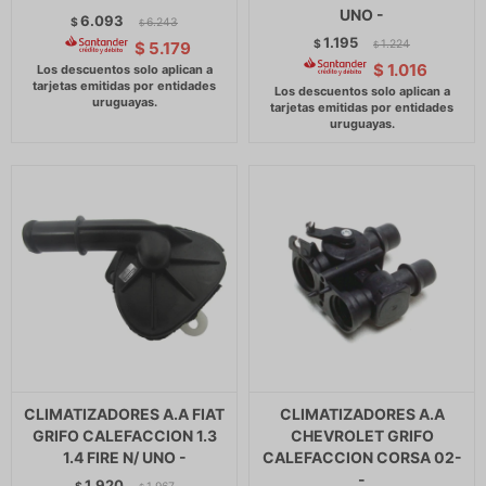
UNO -
6.093
$
6.243
$
1.195
$
1.224
$
5.179
$
$
1.016
CLIMATIZADORES A.A FIAT
CLIMATIZADORES A.A
GRIFO CALEFACCION 1.3
CHEVROLET GRIFO
1.4 FIRE N/ UNO -
CALEFACCION CORSA 02-
-
1.920