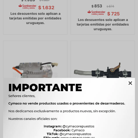
$
1.967
$
853
$
874
$
1.632
$
$
725

CLIMATIZADORES A.A BYD
CLIMATIZADORES A.A EFFA
COMPRESOR AIRE
GRIFO CALEFACCION EFFA
ACONDICIONADO E2
CARGO -
DOLPHIN -
643
$
659
$
31.394