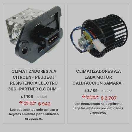
CLIMATIZADORES A.A
CLIMATIZADORES A.A
CITROEN - PEUGEOT
LADA MOTOR
RESISTENCIA ELECTRO
CALEFACCION SAMARA -
306 -PARTNER 0.8 OHM -
3.185
$
3.263
$
1.108
$
1.136
$
2.707
$
$
942