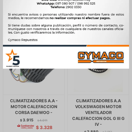
$
32.166
$
547
$
$
26.685
CLIMATIZADORES A.A -
CLIMATIZADORES A.A
MOTOR CALEFACCION
VOLKSWAGEN MOTOR
CORSA DAEWOO -
VENTILADOR
CALEFACCION GOL G III G
3.915
$
4.011
$
IV -
$
3.328
2.880