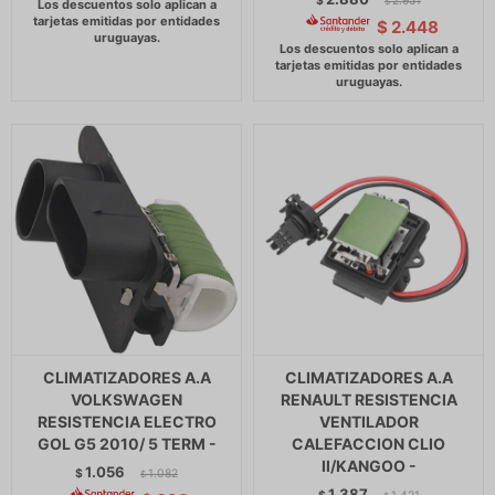
$
2.951
$
$
2.448
CLIMATIZADORES A.A
CLIMATIZADORES A.A
VOLKSWAGEN
RENAULT RESISTENCIA
RESISTENCIA ELECTRO
VENTILADOR
GOL G5 2010/ 5 TERM -
CALEFACCION CLIO
II/KANGOO -
1.056
$
1.082
$
1.387