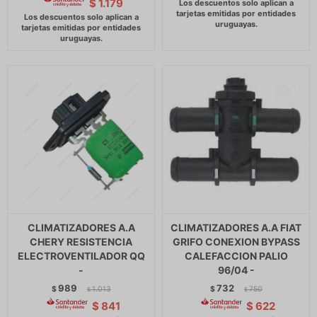
$
1.179
CLIMATIZADORES A.A
CLIMATIZADORES A.A FIAT
CHERY RESISTENCIA
GRIFO CONEXION BYPASS
ELECTROVENTILADOR QQ
CALEFACCION PALIO
-
96/04 -
989
732
$
1.013
$
750
$
$
$
841
$
622