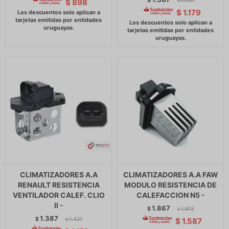
$
1.421
$
898
$
$
1.179
CLIMATIZADORES A.A
CLIMATIZADORES A.A FAW
RENAULT RESISTENCIA
MODULO RESISTENCIA DE
VENTILADOR CALEF. CLIO
CALEFACCION N5 -
II -
1.867
$
1.913
$
1.387
$
1.421
$
1.587
$