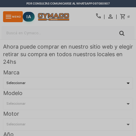
POR CONSULTAS COMUNICARSE AL WHATSAPP 097080907
close
call
menu
IA
0
MENÚ
$
Ahora puede comprar en nuestro sitio web y elegir
retirar su compra en todos nuestros locales en
24hs
Marca
Modelo
Motor
Año