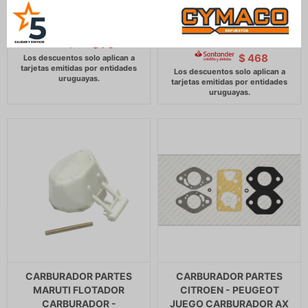
UNO -
R18 R21 CARBURADOR
SOLEX 34 TEIE -
82
$
84
$
551
$
564
$
70
$
$
468
CARBURADOR PARTES
CARBURADOR PARTES
MARUTI FLOTADOR
CITROEN - PEUGEOT
CARBURADOR -
JUEGO CARBURADOR AX