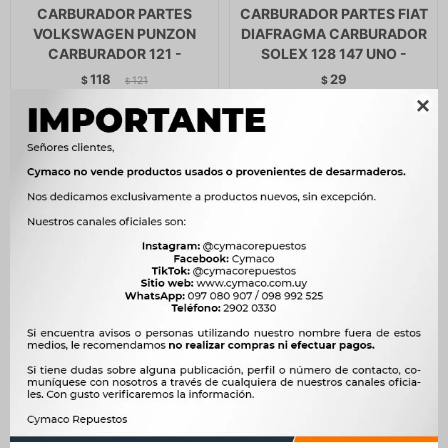
CARBURADOR PARTES
CARBURADOR PARTES FIAT
VOLKSWAGEN PUNZON
DIAFRAGMA CARBURADOR
CARBURADOR 121 -
SOLEX 128 147 UNO -
118
29
$
121
$
$
$
100
$
25

CARBURADOR PARTES FIAT
CARBURADOR PARTES
DIAFRAGMA CARBURADOR
RENAULT KIT REPARACION