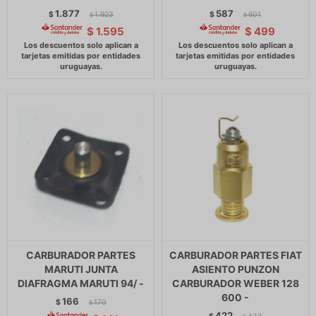
1.877
587
$
1.923
$
601
$
$
$
1.595
$
499
CARBURADOR PARTES
CARBURADOR PARTES FIAT
MARUTI JUNTA
ASIENTO PUNZON
DIAFRAGMA MARUTI 94/ -
CARBURADOR WEBER 128
600 -
166
$
170
$
422