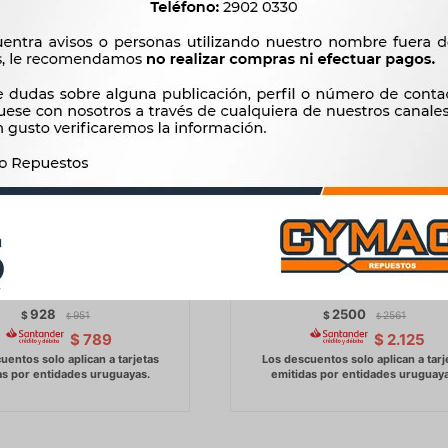
IENTAS - ENGRASADOR
CARGADOR BATERIA - 6-12V 
MANUAL WESTON
CON AMPERIMETRO WES
928
2500
$
951
$
2561
$
$
$
789
$
2.125