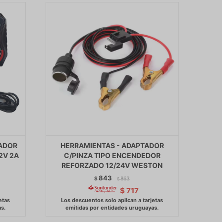
GADOR
HERRAMIENTAS - ADAPTADOR
2V 2A
C/PINZA TIPO ENCENDEDOR
REFORZADO 12/24V WESTON
843
$
863
$
$
717