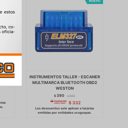
12AMP
INSTRUMENTOS TALLER - ESCANER
TON
MULTIMARCA BLUETOOTH OBD2
WESTON
390
$
400
$
$
332