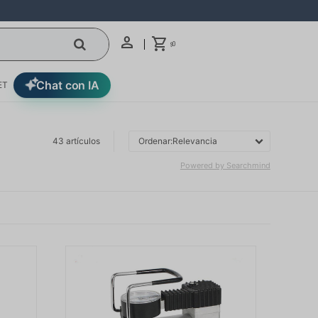
0
$
Chat con IA
ET
43
artículos
Relevancia
Powered by Searchmind