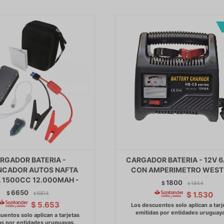
RGADOR BATERIA -
CARGADOR BATERIA - 12V 
NCADOR AUTOS NAFTA
CON AMPERIMETRO WES
 1500CC 12.000MAH -
1800
$
1844
$
6650
$
6814
$
1.530
$
$
5.653