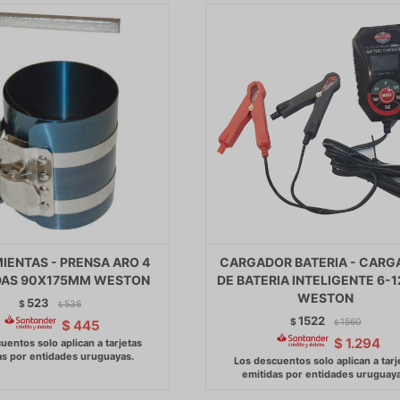
IENTAS - PRENSA ARO 4
CARGADOR BATERIA - CAR
AS 90X175MM WESTON
DE BATERIA INTELIGENTE 6-1
WESTON
523
$
536
$
1522
$
1560
$
445
$
$
1.294