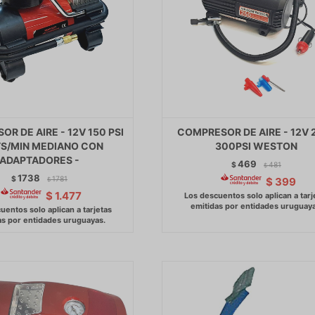
R DE AIRE - 12V 150 PSI
COMPRESOR DE AIRE - 12V 
TS/MIN MEDIANO CON
300PSI WESTON
ADAPTADORES -
469
$
481
$
1738
$
1781
$
399
$
$
1.477