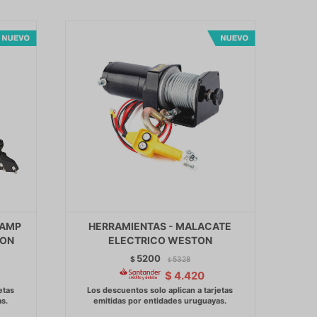
6AMP
HERRAMIENTAS - MALACATE
TON
ELECTRICO WESTON
5200
$
5328
$
$
4.420