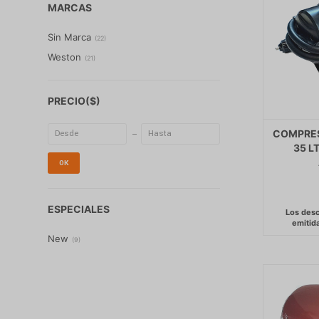
MARCAS
Sin Marca
(
22
)
Weston
(
21
)
PRECIO
($)
COMPRESO
35 L
OK
ESPECIALES
New
(
9
)