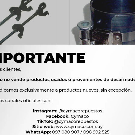
RAMIENTAS - PRENSA
HERRAMIENTAS - PRENSA ARO
ESPIRALES -
2X7PLG -
907
519
$
929
$
531
$
$
$
771
$
441