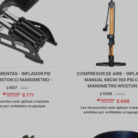
IENTAS - INFLADOR PIE
COMPRESOR DE AIRE - INFL
PISTON C/ MANOMETRO -
MANUAL 68CM 160 PSI C
MANOMETRO WESTON
907
$
929
$
1056
$
1082
$
771
$
$
898