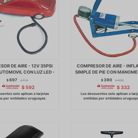
OR DE AIRE - 12V 35PSI
COMPRESOR DE AIRE - INFL
UTOMOVIL CON LUZ LED -
SIMPLE DE PIE CON MANOME
697
390
$
714
$
400
$
$
$
592
$
332