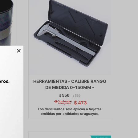

 3 1-
HERRAMIENTAS - CALIBRE RANGO
DE MEDIDA 0-150MM -
556
$
569
$
$
473