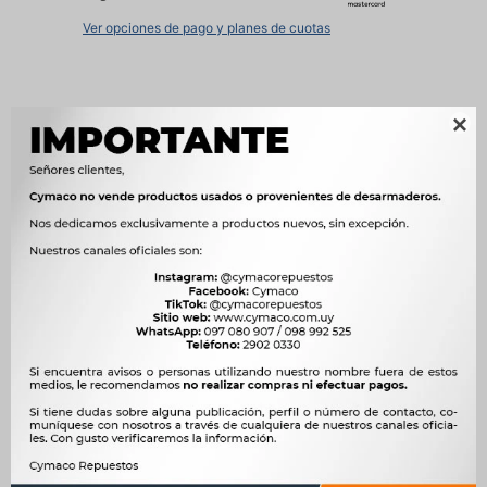
Ver opciones de pago y planes de cuotas

Métodos y costos de envío
Características
OEM
10243, 5751.15




Ver mas productos de la marca Sin Marca