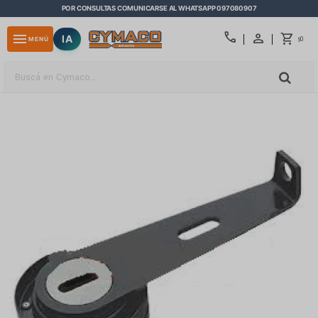
POR CONSULTAS COMUNICARSE AL WHATSAPP 097080907
close
call
menu
IA
0
MENÚ
$