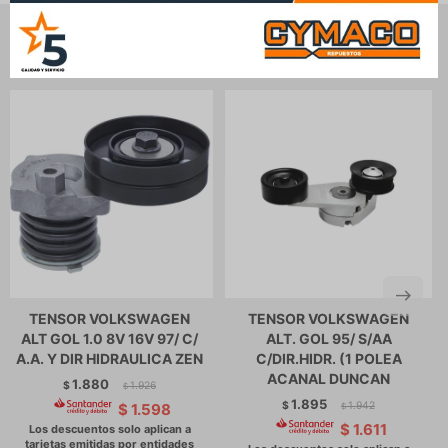
Productos que te pueden interesar
TENSOR VOLKSWAGEN
TENSOR VOLKSWAGEN
ALT GOL 1.0 8V 16V 97/ C/
ALT. GOL 95/ S/AA
A.A. Y DIR HIDRAULICA ZEN
C/DIR.HIDR. (1 POLEA
ACANAL DUNCAN
1.880
$
1.926
$
1.895
$
1.942
$
1.598
$
$
1.611