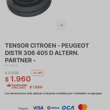
TENSOR CITROEN - PEUGEOT
DISTR 306 405 D ALTERN.
PARTNER -
5751.15
2.008
$
2
1.960
$
$
1.666
Pagos: