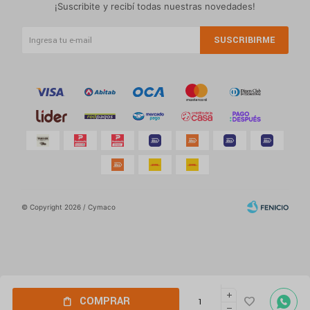
¡Suscribite y recibí todas nuestras novedades!
SUSCRIBIRME
© Copyright 2026 / Cymaco
Por
consultas
add
Fenicio
COMPRAR
no dudes
remove