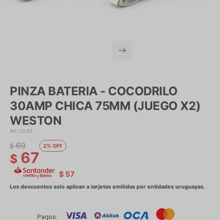
PINZA BATERIA - COCODRILO
30AMP CHICA 75MM (JUEGO X2)
WESTON
LG.03
69
$
2
67
$
$
57
Pagos: