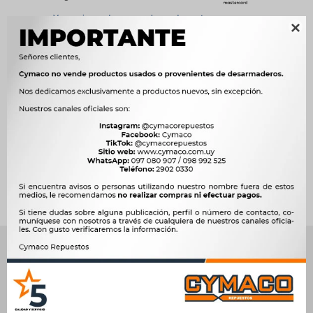
Ver opciones de pago y planes de cuotas

Métodos y costos de envío




Ver mas productos de la marca Weston
Productos que te pueden interesar