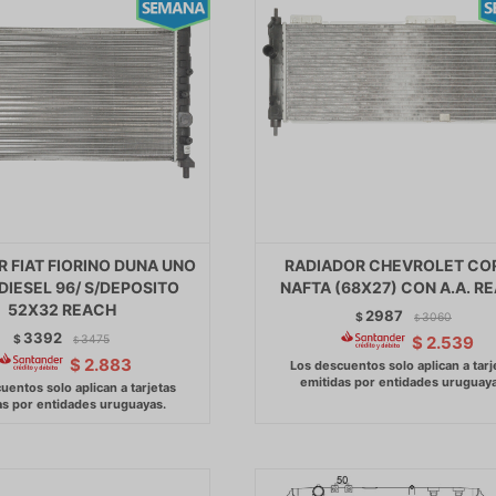
 FIAT FIORINO DUNA UNO
RADIADOR CHEVROLET CO
DIESEL 96/ S/DEPOSITO
NAFTA (68X27) CON A.A. R
52X32 REACH
2987
$
3060
$
3392
$
3475
$
2.539
$
$
2.883