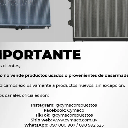
OR CHEVROLET N300 1.2
RADIADOR TOYOTA HILUX 06/ 
64X39.5 -
3.0D (649X525) TYC
2523
7583
$
2585
$
7770
$
$
$
2.145
$
6.446