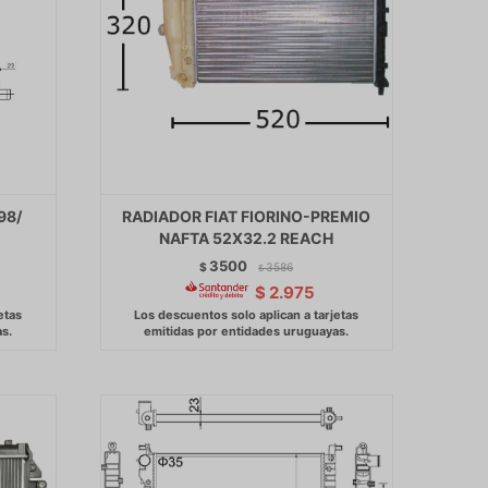
98/
RADIADOR FIAT FIORINO-PREMIO
NAFTA 52X32.2 REACH
3500
$
3586
$
$
2.975