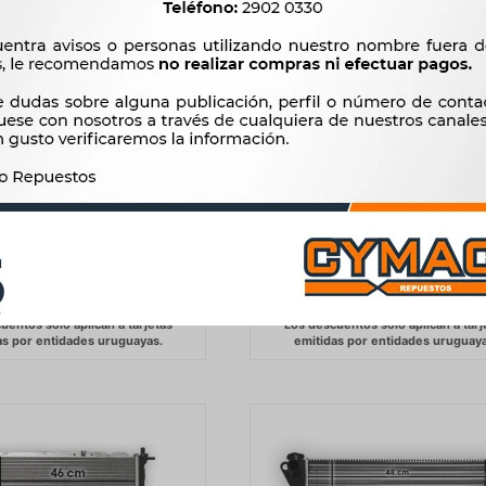
R CHEVROLET CORSA 1.7D
RADIADOR FIAT ELBA FIORIN
(65X26.8) REACH
DUNA NAFTA 93/ 44X32 RE
3617
3307
$
3706
$
3388
$
$
$
3.074
$
2.811