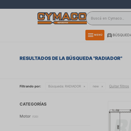
close
directions_car
storefront
menu
BÚSQUEDA
MENÚ
delivery_truck_speed
credit_card
RESULTADOS DE LA BÚSQUEDA "
RADIADOR
"
smartphone
rss_feed
Quitar filtros
Filtrando por:
Búsqueda:
RADIADOR
new
CATEGORÍAS
Motor
(
120
)