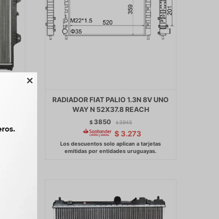

2.5 Y
RADIADOR FIAT PALIO 1.3N 8V UNO
WAY N 52X37.8 REACH
3850
$
3945
$
$
3.273