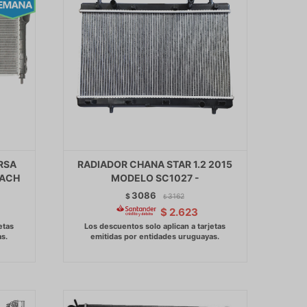
RSA
RADIADOR CHANA STAR 1.2 2015
EACH
MODELO SC1027 -
3086
$
3162
$
$
2.623