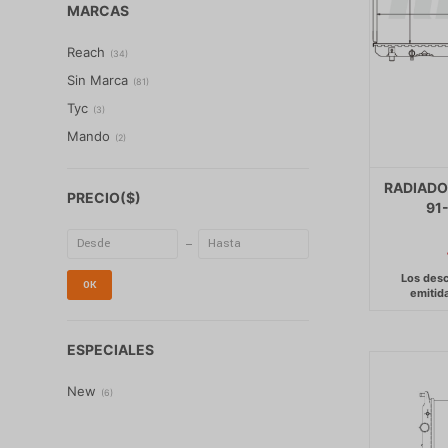
MARCAS
Reach
(
34
)
Sin Marca
(
81
)
Tyc
(
3
)
Mando
(
2
)
RADIADO
PRECIO
($)
91
OK
ESPECIALES
New
(
6
)