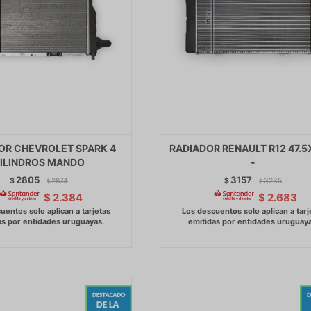
OR CHEVROLET SPARK 4
RADIADOR RENAULT R12 47.5
ILINDROS MANDO
-
2805
3157
$
2874
$
3235
$
$
$
2.384
$
2.683