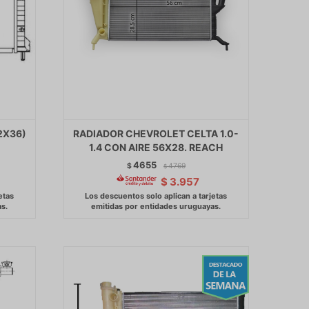
52X36)
RADIADOR CHEVROLET CELTA 1.0-
1.4 CON AIRE 56X28. REACH
4655
$
4769
$
$
3.957