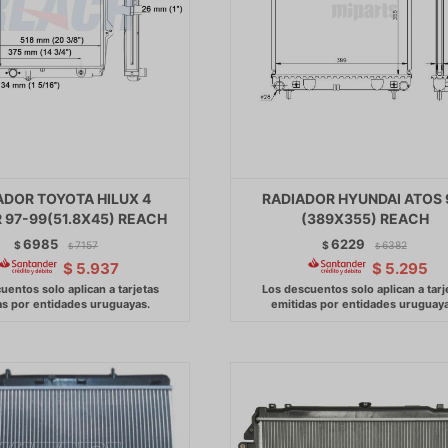
ADOR TOYOTA HILUX 4
RADIADOR HYUNDAI ATOS 
 97-99(51.8X45) REACH
(389X355) REACH
6985
6229
$
7157
$
6382
$
$
$
5.937
$
5.295