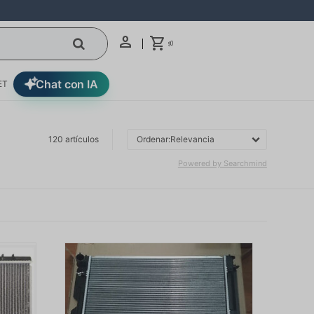
0
$
Chat con IA
ET
120
artículos
Relevancia
Powered by Searchmind