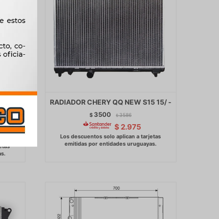
O UNO
RADIADOR CHERY QQ NEW S15 15/ -
ACH
3500
$
3586
$
$
2.975