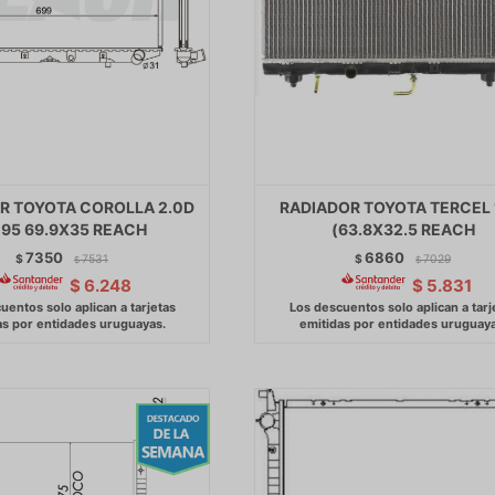
R TOYOTA COROLLA 2.0D
RADIADOR TOYOTA TERCEL 
-95 69.9X35 REACH
(63.8X32.5 REACH
7350
6860
$
7531
$
7029
$
$
$
6.248
$
5.831