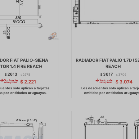
DOR FIAT PALIO-SIENA
RADIADOR FIAT PALIO 1.7D (
OR 1.4 FIRE REACH
REACH
2613
3617
$
2678
$
3706
$
$
$
2.221
$
3.074