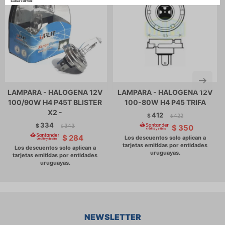
LAMPARA - HALOGENA 12V
LAMPARA - HALOGENA 12V
100/90W H4 P45T BLISTER
100-80W H4 P45 TRIFA
X2 -
412
$
422
$
334
$
343
$
350
$
$
284
NEWSLETTER