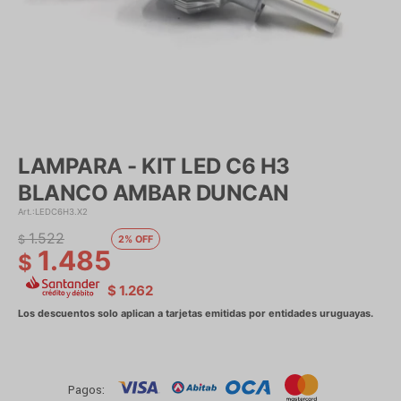
LAMPARA - KIT LED C6 H3
BLANCO AMBAR DUNCAN
LEDC6H3.X2
1.522
$
2
1.485
$
$
1.262
Pagos: