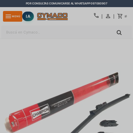
POR CONSULTAS COMUNICARSE AL WHATSAPP 097080907
close
call
menu
IA
0
MENÚ
$