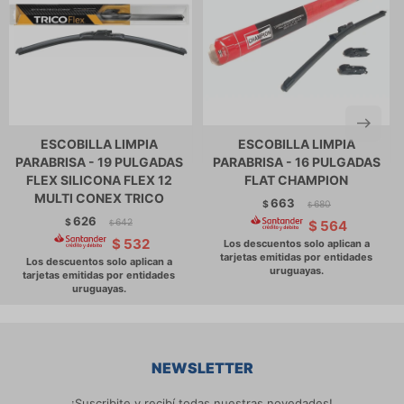
ESCOBILLA LIMPIA
ESCOBILLA LIMPIA
PARABRISA - 19 PULGADAS
PARABRISA - 16 PULGADAS
FLEX SILICONA FLEX 12
FLAT CHAMPION
MULTI CONEX TRICO
663
$
680
$
626
$
642
$
564
$
$
532
NEWSLETTER
¡Suscribite y recibí todas nuestras novedades!