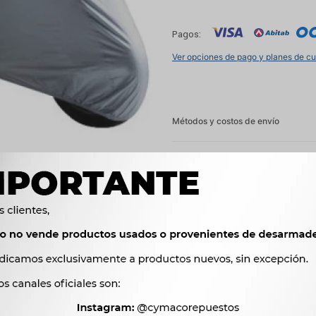
Pagos:
Ver opciones de pago y planes de c
Métodos y costos de envío




Ver mas productos de l
Productos que te pueden interesar