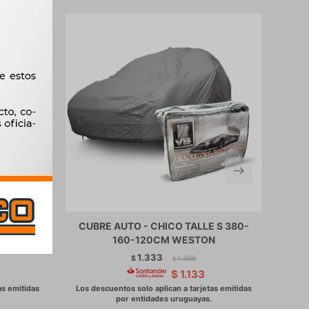
S TALLE
CUBRE AUTO - CHICO TALLE S 380-
CU
STON
160-120CM WESTON
1.333
$
1.366
$
$
1.133