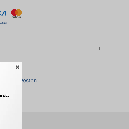
uotas

a marca Weston