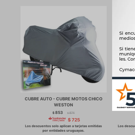
CUBRE AUTO - CUBRE MOTOS CHICO
CUBRE A
WESTON
GRAND
853
$
874
$
$
725