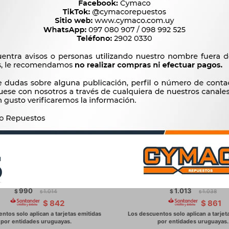
UTO - CUBRE MOTOS TALLE L
CUBRE AUTO - CUBRE MOTO
E 229X100X125CM WESTON
XL 246X105X127cm WE
990
1.013
$
1.014
$
1.038
$
$
$
842
$
861