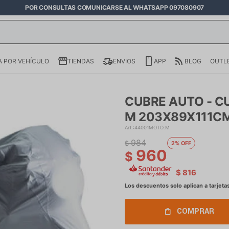
POR CONSULTAS COMUNICARSE AL WHATSAPP 097080907
 POR VEHÍCULO
TIENDAS
ENVIOS
APP
BLOG
OUTL
CUBRE AUTO - C
M 203X89X111C
44001MOTO.M
984
$
2
960
$
$
816
COMPRAR