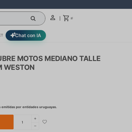
0
$
Chat con IA
ET
UBRE MOTOS MEDIANO TALLE
M WESTON
add
remove