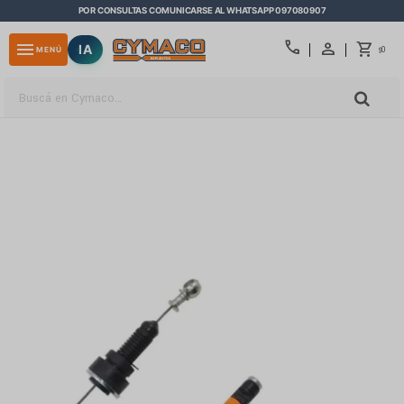
POR CONSULTAS COMUNICARSE AL WHATSAPP 097080907
close
call
menu
IA
0
MENÚ
$