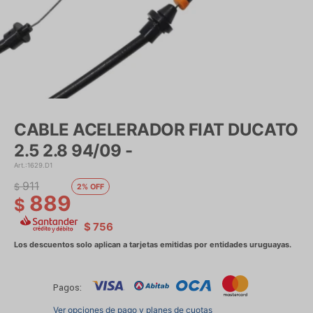
CABLE ACELERADOR FIAT DUCATO
2.5 2.8 94/09 -
1629.D1
911
$
2
889
$
$
756
Pagos:
Ver opciones de pago y planes de cuotas