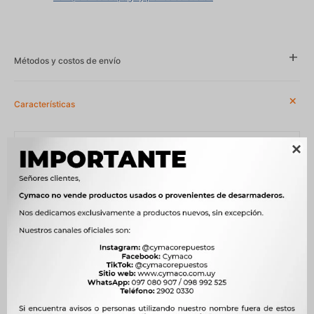
Métodos y costos de envío
Características
Año
1994 - 2002, 2001 - 2006

Compatibilidad
CITROEN, FIAT, PEUGEOT
Modelo
BOXER, DUCATO, JUMPER
Motor
2.5 D 8140.67 SOFIM DIESEL, 2.5 D T9A (DJ5) DIESEL, 2.5 TD
8140.47 DIESEL, 2.5 TD T8A (DJ5 T) DIESEL, 2.8 D 8140.63 DIESEL,
2.8 HDi 8140.43S SOFIM DIESEL
OEM
534, 1305051080, 1305134080, 1331306080, 1629D1