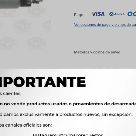
Pagos:
Ver opciones de pago y planes de c
Métodos y costos de envío




Ver mas productos de l
Productos que te pueden interesar