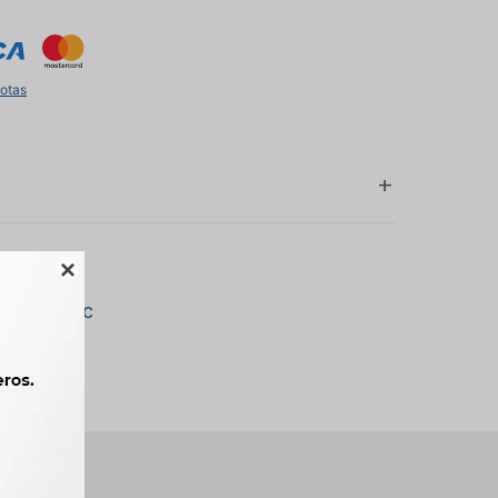
uotas

a marca Lc