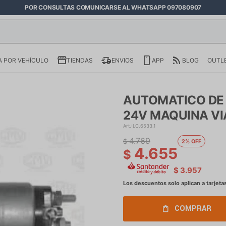
POR CONSULTAS COMUNICARSE AL WHATSAPP 097080907
 POR VEHÍCULO
TIENDAS
ENVIOS
APP
BLOG
OUTL
AUTOMATICO DE
24V MAQUINA VI
LC.6533.1
4.769
$
2
4.655
$
$
3.957
COMPRAR