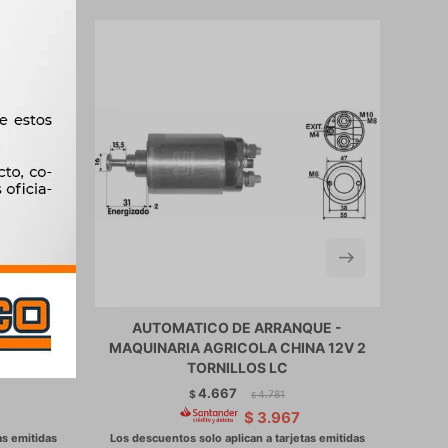
UE -
AUTOMATICO DE ARRANQUE -
12V
MAQUINARIA AGRICOLA CHINA 12V 2
A
TORNILLOS LC
4.667
$
4.781
$
$
3.967