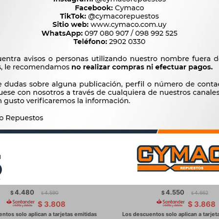
OMATICO DE ARRANQUE -
AUTOMATICO DE ARRANQ
IDE CORTO 12V D.REMY 5MT
SOLENOIDE ASIATICO 
GM C10 LC
MAQUINARIA LC
4.480
4.550
$
4.590
$
4.662
$
$
$
3.808
$
3.868