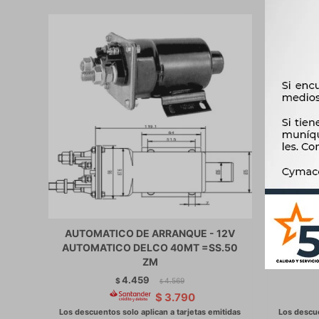
AUTOMATICO DE ARRANQUE - 12V
AUT
AUTOMATICO DELCO 40MT =SS.50
SOLENO
ZM
4.459
$
4.569
$
$
3.790