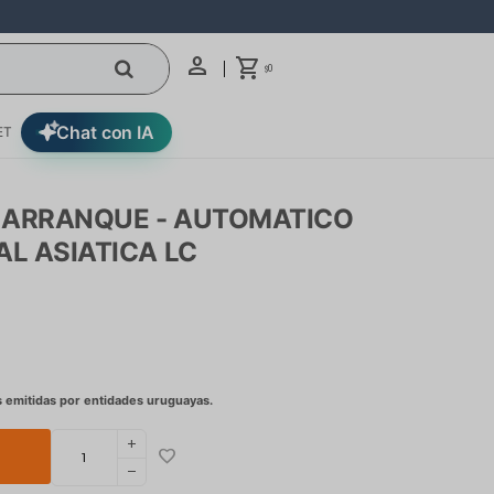
0
$
Chat con IA
ET
 ARRANQUE - AUTOMATICO
AL ASIATICA LC
add
remove