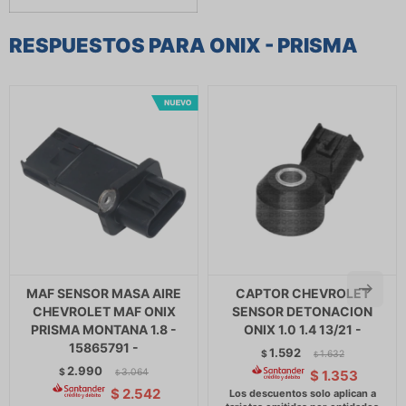
RESPUESTOS PARA ONIX - PRISMA
MAF SENSOR MASA AIRE
CAPTOR CHEVROLET
CHEVROLET MAF ONIX
SENSOR DETONACION
PRISMA MONTANA 1.8 -
ONIX 1.0 1.4 13/21 -
15865791 -
1.592
$
1.632
$
2.990
$
3.064
$
1.353
$
$
2.542