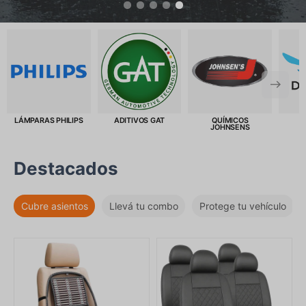
LÁMPARAS PHILIPS
ADITIVOS GAT
QUÍMICOS
R
JOHNSENS
Destacados
Cubre asientos
Llevá tu combo
Protege tu vehículo