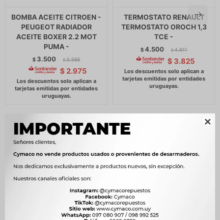
BOMBA ACEITE CITROEN -
TERMOSTATO RENAULT
PEUGEOT RADIADOR
TERMOSTATO OROCH 1,3
ACEITE BOXER 2.2 MOT
TCE -
PUMA -
4.500
$
4.611
$
3.500
$
3.586
$
3.825
$
$
2.975
