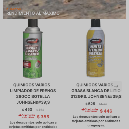
QUÍMICOS
RENDIMIENTO AL MÁXIMO
QUIMICOS VARIOS -
QUIMICOS VARIOS -
LIMPIADOR DE FRENOS
GRASA BLANCA DE LITIO
280CC BOTELLA
312GRS. JOHNSEN&#39;S
JOHNSEN&#39;S
525
$
538
$
453
$
464
$
446
$
$
385