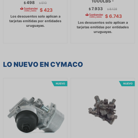
1000LBS -
498
$
510
$
7.933
$
8.128
$
423
$
$
6.743
LO NUEVO EN CYMACO